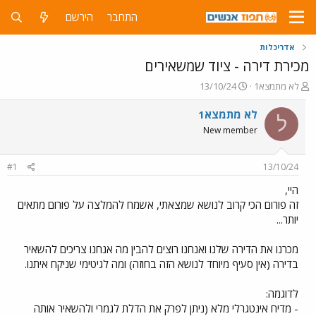
התחבר
הירשם
אדריכלות
מכירת דירה - ציוד שמשאירים
פ
פ
לא מתמצא1
13/10/24
ו
ו
ת
ר
לא מתמצא1
ל
ח
ס
New member
ה
ם
נ
ב
ו
ת
#1
13/10/24
ש
א
א
ר
היי,
י
זה פורום הכי קרוב לנושא שמצאתי, אשמח להמלצה על פורום מתאים
ך
יותר...
מכרנו את הדירה שלנו ואנחנו רוצים להבין מה אנחנו צריכים להשאיר
בדירה (אין סעיף מיוחד לנושא הזה בחוזה) ומה לגיטימי שניקח איתנו.
לדוגמה:
- מדיח אינטגרלי מלא (ניתן לפרק את הדלת לגמרי ולהשאיר אותה