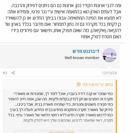
ומה לגבי ארונות הקיר? נכון. ארונות גם הם ניתנים לפירוק והרכבה.
אבל לעתים הארון הוא בהתאמה אישית ע"י נגר פרטי, וממילא אתה
לא תמצא את הפינה המתאימה עבורו בביתך החדש. אז כן להשאיר?
כן לקחת בכל מקרה? גם זה נתון לתמחור. ואם מדובר בכלל בארון של
להקיאה (איקיאה); כזה שאם תפרק אותו, תישאר עם פירורים ביד?
האם תטרח לפרק אותו?
דיברגנט חדש
Well-known member
#3
13/10/24
נכתב ע"י מ ש ה 53:
כמי שמכר או קנה דירה בעברו, אוכל לומר לך, שמנורות או מאווררי
תקרה זה חפצים שניתן לפרק בקלות ולקחת. מה שכן, אתה חייב להותיר
בתי מנורה פשוטים ומנורות, כדי שתהיה תאורה בבית. אבל בינינו...
פירוק של מאוורר תקרה והתקנתו מחדש בבית החדש, תעלה לך בערך
כמו לרכוש מאוורר תקרה חדש ללא רחשי הלוואי של מאוורר עייף. בכל
מקרה, ראוי שתאמר לרוכש, שהכוונה שלך היא לפרק ולקחת.
מזגנים ידוע שהם "חלק" מהבית ולא מפרקים אותם, אלא אם הגעת
לחץ כדי להרחיב...