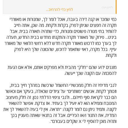
לדוגמה:
לחץ כדי להרחיב...
- מדיח אינטגרלי מלא (ניתן לפרק את הדלת לגמרי ולהשאיר אותה כמובן).
- מאווררי תיקרה.
כמי שמכר או קנה דירה בעברו, אוכל לומר לך, שמנורות או מאווררי
- תאורה (מדובר רק על הגופים היותר משמעותיים).
תקרה זה חפצים שניתן לפרק בקלות ולקחת. מה שכן, אתה חייב
להותיר בתי מנורה פשוטים ומנורות, כדי שתהיה תאורה בבית. אבל
הדירה משופצת לגמרי, אז הרוכשים לא מעוניינים לעשות שיפוץ ככל שאני
בינינו... פירוק של מאוורר תקרה והתקנתו מחדש בבית החדש, תעלה
יודע.
לך בערך כמו לרכוש מאוורר תקרה חדש ללא רחשי הלוואי של מאוורר
עייף. בכל מקרה, ראוי שתאמר לרוכש, שהכוונה שלך היא לפרק
תודה רבה
ולקחת.
מזגנים ידוע שהם "חלק" מהבית ולא מפרקים אותם, אלא אם הגעת
להסכמה עם הקונה שכך ייעשה.
לגבי מדיח? זה חלק ממכשירי החשמל שרכשת במהלך חייך בבית,
וזכותך לקחת. אנשים "מוותרים" על ציודים שכאלה, בעיקר אם וכאשר
הם כבר לקראת סוף חייהם... ולגבי ציפוי הדלת? נכון. זה חלק מעיצוב
המטבח וממילא הוא לא יועיל לך בעתיד. אז צדקת. אפשר להשאיר
לקונה. ותמיד ניתן גם לומר לקונה: "תראה. אין לי בעיה להשאיר לך את
המדיח, את התנור ו/או הכיריים. אבל זה בתנאי שאתה מעוניין בכך
ותהיה מוכן להוסיף לי X שקלים בעבורם".