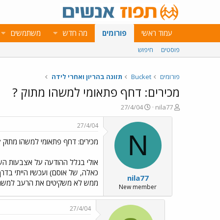
עמוד ראשי
פורומים
מה חדש
משתמשים
פוסטים
חיפוש
פורומים
Bucket
תזונה בהריון ואחרי לידה
מכירים: דחף פתאומי למשהו מתוק ?
פ
פ
27/4/04
nila77
ו
ו
ת
ר
27/4/04
ח
ס
N
מכירים: דחף פתאומי למשהו מתוק ?
ה
ם
נ
ב
ו
ת
אולי בגלל ההודעה על אצבעות השוקו
ש
א
כאלה, של אוסם) ועכשיו הייתי בדרך
nila77
א
ר
ממש לא משקיטים את הרעב למשהו מת
י
New member
ך
27/4/04