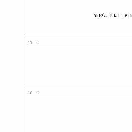
זה ערך ויטמיני כלשהוא
#5
#3