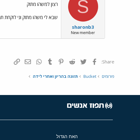
S
רצון למשהו מתוק
שבא לי משהו מתוק וני לוקחת תמר . 2 תמרים = 1 נקודה יותר בריא משוקולד אפשר גם נשיקות קטנות הציעו לנ
sharonb3
New member
פייסבוק
Twitter
Reddit
Pinterest
Tumblr
WhatsApp
דואר אלקטרונ
הוסף קי
Share:
פורומים
Bucket
תזונה בהריון ואחרי לידה
האח הגדול