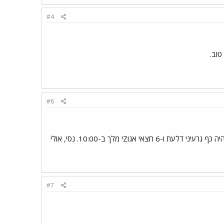
#4
טוב.
#6
נפילת סוכר (כך ע"פ דיאטנית שהייתי אצלה). אני לא זוכרת איך בדיוק פטרנו את זה, אבל חלק חשוב מהדיאטה היה כף גרעיני דלעת ו-6 חצאי אגוZי מלך ב-10:00. נסי, אולי
#7