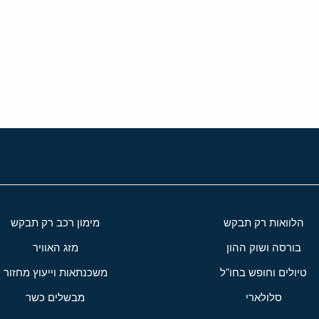
י
שור
הלוואות רק תבקש
מימון רכב רק תבקש
בורסה ושוק ההון
מזג האוויר
טיולים וחופש בחו"ל
משכנתאות וייעוץ מחזור
סלולארי
מבשלים כשר