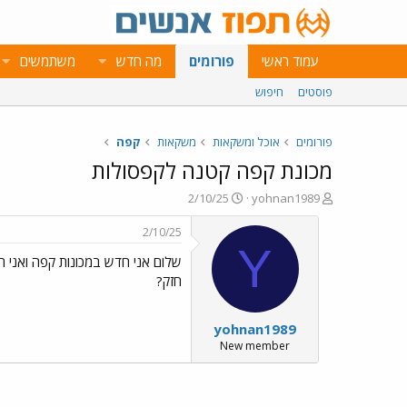
עמוד ראשי
פורומים
מה חדש
משתמשים
פוסטים
חיפוש
פורומים
אוכל ומשקאות
משקאות
קפה
מכונת קפה קטנה לקפסולות
פ
פ
2/10/25
yohnan1989
ו
ו
ת
ר
2/10/25
ח
ס
Y
שלום אני חדש במכונות קפה ואני ר
ה
ם
נ
ב
חזק?
ו
ת
ש
א
yohnan1989
א
ר
י
New member
ך