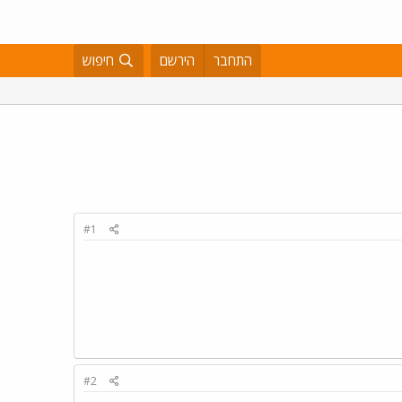
התחבר
הירשם
חיפוש
#1
#2