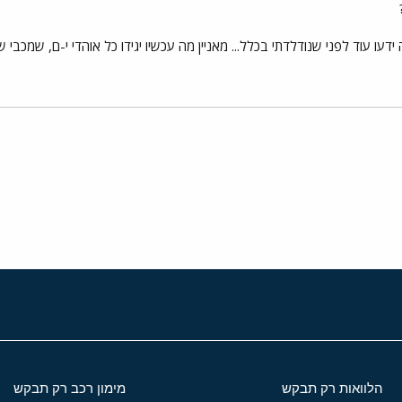
ה ידעו עוד לפני שנודלדתי בכלל... מאניין מה עכשיו יגידו כל אוהדי י-ם, שמכ
י
שור
הלוואות רק תבקש
מימון רכב רק תבקש