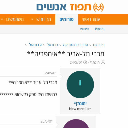
עמוד ראשי
פורומים
מה חדש
משתמשים
פוסטים
חיפוש
פורומים
ספורט ומוטוריקה
כדורסל
כדורסל
מכבי תל-אביב **אימפריה**
פ
פ
יהונתן*
24/5/01
ו
ו
ת
ר
24/5/01
ח
ס
י
מכבי תל-אביב **אימפריה**
ה
ם
נ
ב
ו
ת
למישהו היה ספק כלשהוא ???????
ש
א
יהונתן*
א
ר
י
New member
ך
25/5/01