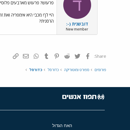
ד
פרעוש? פרעוש מארבעים פלוס?
היי לך! מכבי היא אימפריה ואת ז
הרסנית?
דובשנית (-:
New member
פייסבוק
Twitter
Reddit
Pinterest
Tumblr
WhatsApp
דואר אלקטרונ
הוסף קי
Share:
פורומים
ספורט ומוטוריקה
כדורסל
כדורסל
האח הגדול