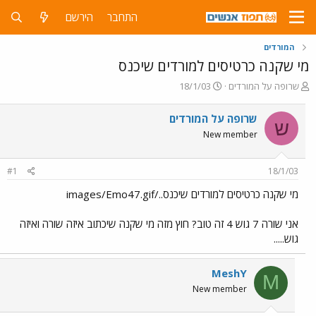
התחבר
הירשם
המורדים
מי שקנה כרטיסים למורדים שיכנס
פ
פ
שרופה על המורדים
18/1/03
ו
ו
ת
ר
שרופה על המורדים
ש
ח
ס
New member
ה
ם
נ
ב
ו
ת
#1
18/1/03
ש
א
א
ר
מי שקנה כרטיסים למורדים שיכנס../images/Emo47.gif
י
ך
אני שורה 7 גוש 4 זה טוב? חוץ מזה מי שקנה שיכתוב איזה שורה ואיזה
גוש.....
MeshY
M
New member