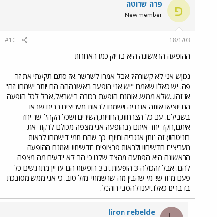
פרה שרוטה
פ
New member
#10
18/1/03
ההופעה הראשונה היא בדיוק כמו האחרות
נכוןש אני לא קשורה? אבל אמרו לשרשר..אז סתם תקעתי את זה
פה. יש כאלו שאמרו "יש אני הופעה ראשונההה הם יותר ישמחו וזה"
אז זהו...שלא ממש. אומנם הופעת בכורה בישראל,אבל לכל הופעה
הם יוציאו אותה אנרגיה וישמחו לראות מעריצים רבים שבאו
בשבילם. עם כל הצרחות,החוויות,השירים ושכל הקהל שר יחד
איתם,רוקד יחד איתם (בהופעה אני מצפה מכולם לרקוד את
בוניטה!!) זה נותן אנגריה וחיוך!! כך שהם תמי דישמחו לראות
מעריצים חדשים!! ולראות פרצופים חדשים!! ואמנם ההופעה
הראשונה היא הפתעה מהצד שלנו כי הם לא יודעים מה מצפה
להם. אבל זהכולה 3 הופעות..וב3 הופעות הם עדיין מתרגשים כל
פעם מחדש!! מי שהבין מה שרשמתי-מזל טוב. כי אני ממש מסובכת
בדברים כאלו..יענו להסבי רוהכל.
liron rebelde