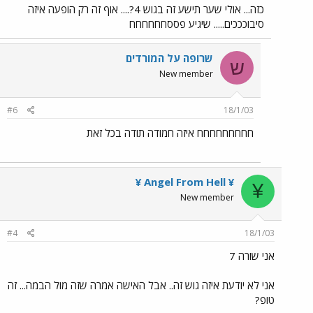
כזה... אולי שער תישע זה בגוש 4?.... אוף זה רק הופעה איזה
סיבוכככים..... שיגיע פססחחחחחח
שרופה על המורדים
ש
New member
#6
18/1/03
חחחחחחחחח איזה חמודה תודה בכל זאת
¥ Angel From Hell ¥
¥
New member
#4
18/1/03
אני שורה 7
אני לא יודעת איזה גוש זה.. אבל האישה אמרה שזה מול הבמה... זה
טופ?