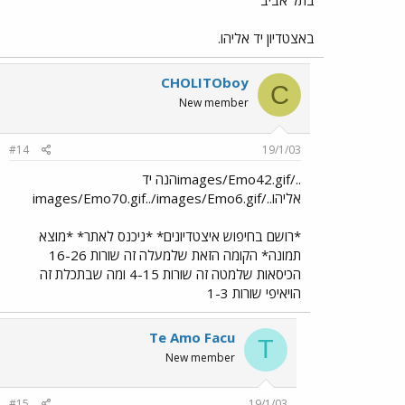
בתל אביב
באצטדיון יד אליהו.
CHOLITOboy
C
New member
#14
19/1/03
../images/Emo42.gifהנה יד
אליהו../images/Emo70.gif../images/Emo6.gif
*רושם בחיפוש איצטדיונים* *ניכנס לאתר* *מוצא
תמונה* הקומה הזאת שלמעלה זה שורות 16-26
הכיסאות שלמטה זה שורות 4-15 ומה שבתכלת זה
הויאיפי שורות 1-3
Te Amo Facu
T
New member
#15
19/1/03