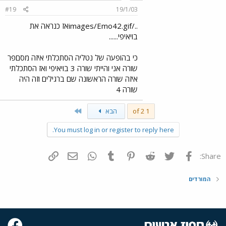
#19
19/1/03
../images/Emo42.gifאז כנראה את
בויאיפי......
כי בהופעה של נטליה הסתכלתי איזה מסםפר
שורה אני והייתי שורה 3 בויאיפי ואז הסתכלתי
איזה שורה הראשונה שם ברגילים וזה היה
שורה 4
Last
1 of 2
הבא
You must log in or register to reply here.
פייסבוק
Twitter
Reddit
Pinterest
Tumblr
WhatsApp
דואר אלקטרוני
הוסף קישור
Share:
המורדים