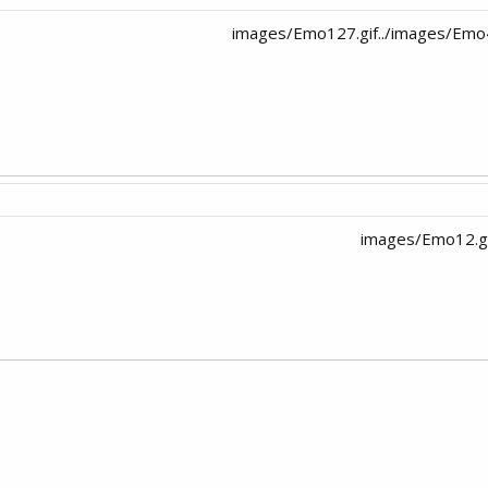
י
שור