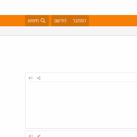
התחבר
הירשם
חיפוש
#1
#2