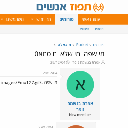
עמוד ראשי
פורומים
מה חדש
משתמשים
פוסטים
חיפוש
פורומים
Bucket
מיכאלה
מי שפה
מי שלא
ח סתא0
פ
פ
אפרת בנשמה נופר
29/12/04
ו
ו
ת
ר
29/12/04
ח
ס
א
מי שפה ../images/Emo127.gif מי שלא ../images/Emo128.gif ח סתא0
ה
ם
נ
ב
ו
ת
ש
א
אפרת בנשמה
א
ר
י
נופר
ך
New member
29/12/04