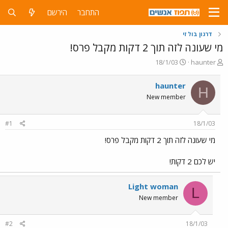
התחבר
הירשם
דרגון בול זי
מי שעונה לזה תוך 2 דקות מקבל פרס!
פ
פ
18/1/03
haunter
ו
ו
ת
ר
haunter
H
ח
ס
New member
ה
ם
נ
ב
ו
ת
#1
18/1/03
ש
א
א
ר
מי שעונה לזה תוך 2 דקות מקבל פרס!
י
ך
יש לכם 2 דקות!
Light woman
L
New member
#2
18/1/03