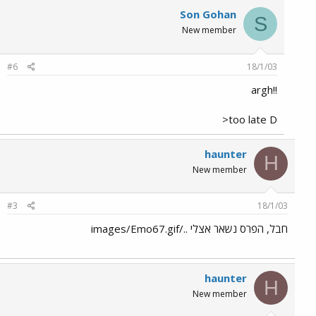
Son Gohan
S
New member
#6
18/1/03
!!argh
too late D<
haunter
H
New member
#3
18/1/03
חבל, הפרס נשאר אצלי ../images/Emo67.gif
haunter
H
New member