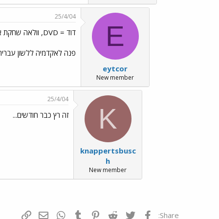
25/4/04
E
דוד = DVD, וולאה שחקת אותה... ../images/Emo6.gif
פנה לאקדמיה ללשון עברית
eytcor
New member
25/4/04
K
זה רץ כבר חודשים...
knappertsbusc
h
New member
פייסבוק
Twitter
Reddit
Pinterest
Tumblr
WhatsApp
דואר אלקטרונ
הוסף קי
Share: