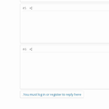
#5
#6
You must log in or register to reply here.