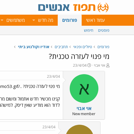
עמוד ראשי
פורומים
מה חדש
משתמשים
פוסטים
חיפוש
פורומים
טיולים ופנאי
תחביבים
אודיו וקולנוע ביתי
מי פנוי לעזרה טכנית?
פ
פ
אוי אבוי
23/4/04
ו
ו
ת
ר
23/4/04
ח
ס
א
מי פנוי לעזרה טכנית? ../images/Emo53.gif
ה
ם
נ
ב
ו
ת
קנינו מכשיר חדש אתמול ומשום מה 
ש
א
לדוד הוא מודיע שאין דיסק. למישהו יש רעיון איך לפתור 
אוי אבוי
א
ר
י
New member
ך
23/4/04