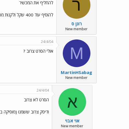
ר
להחליף את המכשיר
להוסיף עוד 400 שקל ולקנות מכשיר של חברה כמו פיוניר או טושיבה. מכשירים אמינים שלא ממהרים להתקלקל.
רונן ס
New member
24/4/04
M
אולי הסרט צרוב ?
MartinHSabag
New member
24/4/04
א
הסרט לא צרוב
ודיסק צרוב ששמנו (מוסיקה ב
אוי אבוי
New member