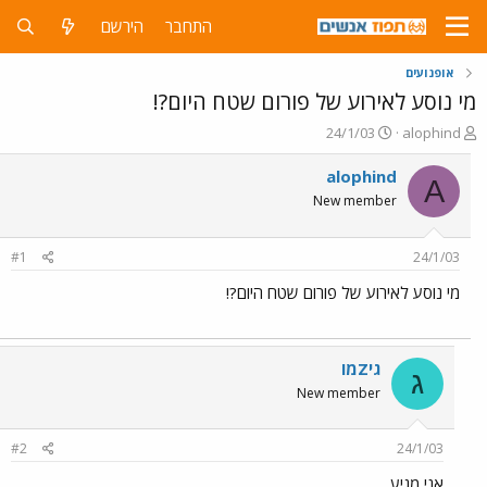
התחבר
הירשם
אופנועים
מי נוסע לאירוע של פורום שטח היום?!
פ
פ
24/1/03
alophind
ו
ו
ת
ר
alophind
A
ח
ס
New member
ה
ם
נ
ב
ו
ת
#1
24/1/03
ש
א
א
ר
מי נוסע לאירוע של פורום שטח היום?!
י
ך
גיZמו
ג
New member
#2
24/1/03
אני מגיע.