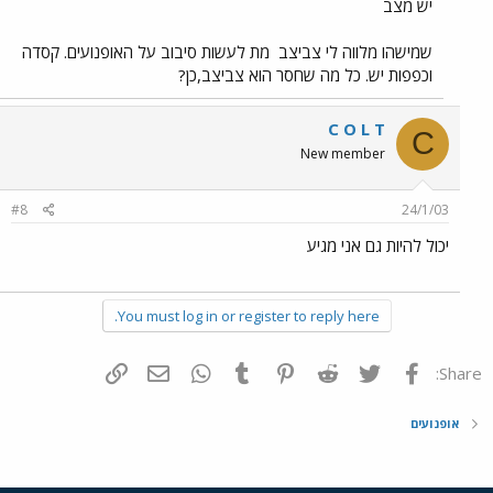
יש מצב
שמישהו מלווה לי צביצב
מת לעשות סיבוב על האופנועים. קסדה
וכפפות יש. כל מה שחסר הוא צביצב,כן?
C O L T
C
New member
#8
24/1/03
יכול להיות גם אני מגיע
You must log in or register to reply here.
פייסבוק
Twitter
Reddit
Pinterest
Tumblr
WhatsApp
דואר אלקטרוני
הוסף קישור
Share:
אופנועים