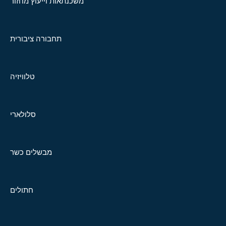
משכנתאות וייעוץ מחזור
תחבורה ציבורית
טלוויזיה
סלולארי
מבשלים כשר
חתולים