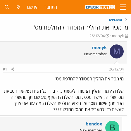
התחבר
הירשם
אופנועים
מי מכיר את ההליך המסודר להחלפת מס'
פ
פ
26/12/04
menyk
ו
ו
ת
ר
menyk
M
ח
ס
New member
ה
ם
נ
ב
ו
ת
#1
26/12/04
ש
א
א
ר
מי מכיר את ההליך המסודר להחלפת מס'
י
ך
שלדה ? מהו ההליך המסודר לעשות כן ? בידיי כל הניירת :אישור הטבעת
מס' שלדה , אישור מכס , מס' השלדה הישן (קטע שנחתך מהשלדה
הקודמת) אישור מוסך על ביצוע החלפת השלדה. מה עוד אני צריך
לעשות כדי להעביר את המס' החדש ????
bendoe
B
New member