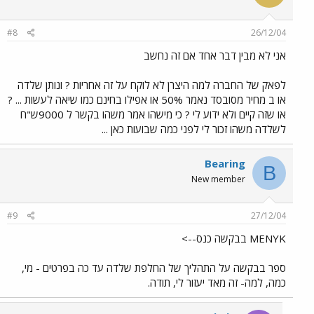
#8
26/12/04
אני לא מבין דבר אחד אם זה נחשב
לפאק של החברה למה היצרן לא לוקח על זה אחריות ? ונותן שלדה
או ב מחיר מסובסד נאמר 50% או אפילו בחינם כמו שיאה לעשות ... ?
או שזה קיים ולא ידוע לי ? כי מישהו אמר משהו בקשר ל 9000ש"ח
לשלדה משהו זכור לי לפני כמה שבועות כאן ...
Bearing
B
New member
#9
27/12/04
MENYK בבקשה כנס-->
ספר בבקשה על התהליך של החלפת שלדה עד כה בפרטים - מי,
כמה, למה- זה מאד יעזור לי, תודה.