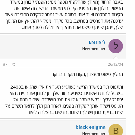
בעבר הרחוק (מאוד) שהחלפתי מספר מנוע הופנתי לבוחן במשרד
הרישוי בחולון (את ההפניה קיבלתי ממשרד הרישוי) זה אישר את
תקינות ההתקנה וצייד אותי בטופס אשר נמסר לפקידה החביבה אשר
עדכנה את הפרטים במחשב. בכל מקרה, ממליץ להתייעץ עם המוסך
שלך, ייתכן שניתן לפשט את התהליך או חלילה לסבך אותו..
ליאורEN
ל
New member
#7
26/12/04
תהליך פשוט ומעצבן ,תקום מוקדם בבוקר
ותתפוס תור במשרד הרישוי כשתגיע תעיר את אלו שהגיעו ב2400
בשביל להיות ראשונים. כשיגיע התור שלך תן לבוחן את הניירת הוא
יסתכל עליך ויבקש שתקריא לו את מס' השילדה ישים חותמת על
הטופס וישלח אותך לפקידה בפנים. לאחר מכן תלך לדואר תשלם 76
ש"ח בדיקת בוחן ויש לך רשיונות חדשים בהצלחה ליאור
black enigma
B
New member