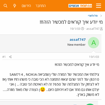
התחבר
הירשם
סלולארי
מי יודע איך קוראים למכשיר הזה!!!
פ
פ
19/1/03
assaf747
ו
ו
ת
ר
assaf747
A
ח
ס
New member
ה
ם
נ
ב
ו
ת
#1
19/1/03
ש
א
א
ר
מי יודע איך קוראים למכשיר הזה!!!
י
ך
צילמתי את המכשיר של המורה שלי (שמביאה SAM714 , NOKIA
8310) עוד לפני שהם יצאו!! התמונה לא הכי טובה כי משהו הזיז אותי (אז
לא לצחוק על המצלמה של 7650 זה לא האיכות הכי טובה ... ) אני
יצלם אותו גם מחר אם לא זיהיתם היום...
) הצורה שלו מאוד מוזרה......
לא משווק בארץ..