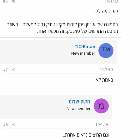
#5
19/1/03
לא נראה לי....
בתמונה שהוא נתן ניתן לזהות מקש ניתוק גדול למעלה... בשונה
ממבנה המקשים של פאנטק.. זה מכשיר אחר.
™I©Eman
™
New member
#7
19/1/03
באמת לא..
משה שלום
מ
New member
#8
19/1/03
וגם החיצים נראים אחרת..