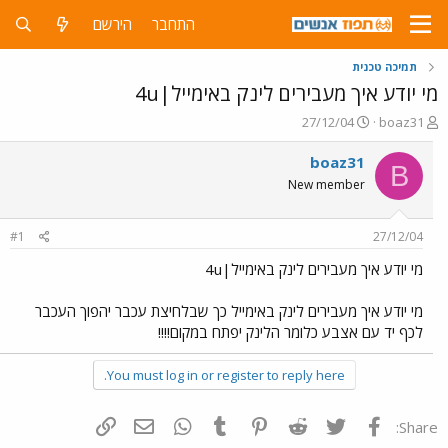
התחבר
הירשם
תמיכה טכנית
מי יודע איך מעבירים לינק באימייל|4u
פ
פ
27/12/04
boaz31
ו
ו
ת
ר
boaz31
B
ח
ס
New member
ה
ם
נ
ב
ו
ת
#1
27/12/04
ש
א
א
ר
מי יודע איך מעבירים לינק באימייל|4u
י
ך
מי יודע איך מעבירים לינק באימייל כך שבלחיצת עכבר יהפוך העכבר
לכף יד עם אצבע כלומר הלינק יפתח במקום!!!!
You must log in or register to reply here.
פייסבוק
Twitter
Reddit
Pinterest
Tumblr
WhatsApp
דואר אלקטרוני
הוסף קישור
Share: