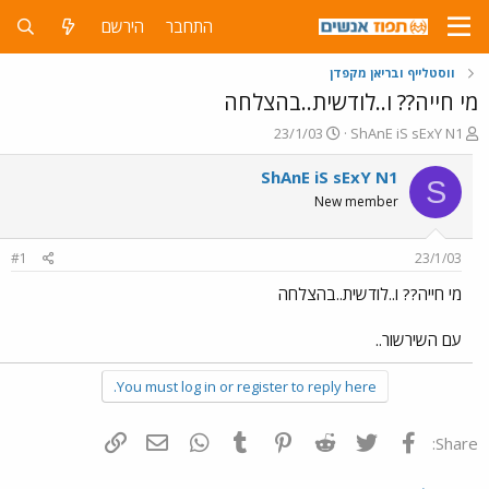
התחבר
הירשם
ווסטלייף ובריאן מקפדן
מי חייה?? ו..לודשית..בהצלחה
פ
פ
23/1/03
ShAnE iS sExY N1
ו
ו
ת
ר
ShAnE iS sExY N1
S
ח
ס
New member
ה
ם
נ
ב
ו
ת
#1
23/1/03
ש
א
א
ר
מי חייה?? ו..לודשית..בהצלחה
י
ך
עם השירשור..
You must log in or register to reply here.
פייסבוק
Twitter
Reddit
Pinterest
Tumblr
WhatsApp
דואר אלקטרוני
הוסף קישור
Share: