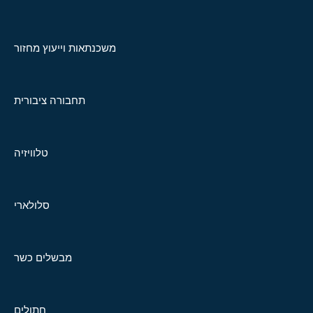
משכנתאות וייעוץ מחזור
תחבורה ציבורית
טלוויזיה
סלולארי
מבשלים כשר
חתולים