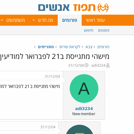
עמוד ראשי
פורומים
מה חדש
משתמשים
פוסטים
חיפוש
פורומים
צבא
לקראת שירות
מתגייסים
מישהי מתגייסת ב21 לפברואר למודיעין?
פ
פ
31/12/04
adi3234
ו
ו
ת
ר
31/12/04
ח
ס
A
מישהי מתגייסת ב21 לפברואר למודיעין?
ה
ם
נ
ב
ו
ת
ש
א
adi3234
א
ר
י
New member
ך
31/12/04