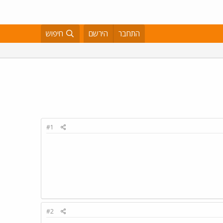
התחבר
הירשם
חיפוש
#1
#2