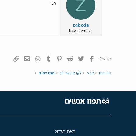
Z
אני
zabcde
New member
פייסבוק
Twitter
Reddit
Pinterest
Tumblr
WhatsApp
דואר אלקטרונ
הוסף קי
Share:
פורומים
צבא
לקראת שירות
מתגייסים
האח הגדול