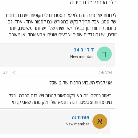
" לב התחביב" בדרך יבנה
לי חנות של פוזה. זה תלוי על הסטנדים לי הקופות. יש גם בחנות
של פסג, אבל תריך לבקש במפורש וגם לספור אחד- אחד. גם
בחנות ליד וורדינון בבילו- יש.. שימי של- יש יותר פשוטים, ויותר
זולים, יש גם גדלים שונים וצבעים שונים. צבע אחד, או מעורב.
ד ל י ה 34
ד
New member
#5
24/4/04
אני קניתי השבוע מחנות של 2 שקל
באזור רמלה.. זה בא בקופסאות קטנות ויש בזה הרבה.. בכל
מיני צורות וצבעים.. הנה דוגמא של חלק ממה שאני קניתי
אפרתינה
א
New member