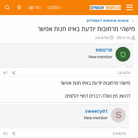
התחבר
הירשם
אומנות שימושית למתחילים
מישהי מרחובות יודעת באיזו חנות אפשר
פ
פ
סרינה99
24/4/04
ו
ו
ת
ר
סרינה99
ס
ח
ס
New member
ה
ם
נ
ב
ו
ת
#1
24/4/04
ש
א
א
ר
מישהי מרחובות יודעת באיזו חנות אפשר
י
ך
להשיג מין כאלה דברים דמויי יהלומים
sweety01
S
New member
#2
24/4/04