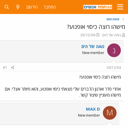
התחבר
הירשם
אופנועים
מישהו רוצה כיסוי אופנוע?
פ
פ
נוAה של הים
30/12/04
ו
ו
ת
ר
נוAה של הים
נ
ח
ס
New member
ה
ם
נ
ב
ו
ת
#1
30/12/04
ש
א
א
ר
מישהו רוצה כיסוי אופנוע?
י
ך
אחרי סדר וארגון הדברים שלי מצאתי כיסוי אופנוע, והוא מיותר אצלי. אם
מישהו מעוניין שיצור קשר.
MAX D
M
New member