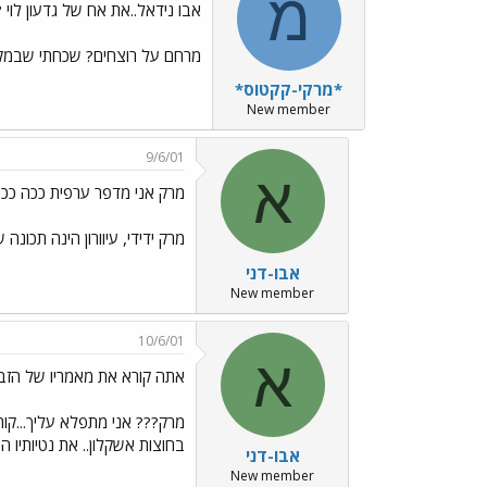
מ
אבו נידאל..את אח של גדעון לוי 
מרחם על רוצחים? שכחתי שבמקו
*מרקי-קקטוס*
New member
9/6/01
א
מרק אני מדפר ערפית ככה ככה
מרק ידידי, עיוורון הינה תכו
אבו-דני
New member
10/6/01
א
אתה קורא את מאמריו של הזב
מרק??? אני מתפלא עליך...קור
בחוצות אשקלון.. את נטיותיו 
אבו-דני
New member