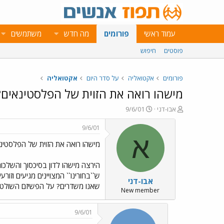
עמוד ראשי
פורומים
מה חדש
משתמשים
פוסטים
חיפוש
פורומים
אקטואליה
על סדר היום
אקטואליה
מישהו רואה את הזוית של הפלסטינאים?
פ
פ
אבו-דני
9/6/01
ו
ו
ת
ר
9/6/01
ח
ס
א
מישהו רואה את הזוית של הפלסטינ
ה
ם
נ
ב
ו
ת
הירצה מישהו לדון בסיכסוך והשלכות
ש
א
ש``בחורינו`` המצויינים מגיעים ו
אבו-דני
א
ר
שאנו משדרים? על הפשיזם השולט ב
י
New member
ך
9/6/01