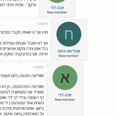
מרקון``- שירות עירוני למהד
אבו-דני
New member
10/6/01
ח
מהו שכ``ט שאתה מקבל כסניגור
איך לא תאבד עוצמתו ועמידתו של
בכל אופן צורה ומקום אפשריים ו
חוזליטה היפה
חרפה. אם בפרובקציה עסקינן אז
New member
10/6/01
א
חוזוליטה החכמה,כלום תשפכי
חוזוליטה היפה/חכמה, הן לא 
שתוריד את המוטיווציה לפיגוע
אבו-דני
רף השטנה (ציירי לך ילד שא
New member
פשרות אחר המפגעים ( ירי מר
גלאון- אופורטוניסטית ומלכת ה
על האוכלוסיה,פחות עויינות, י