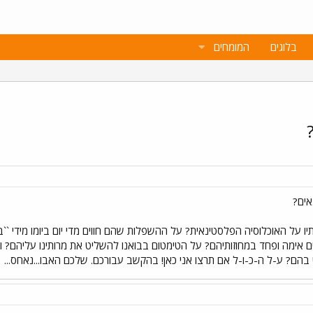
בלוגים
המומחים
אים?
יו על האוכלוסיה הפלסטינאית? על ההשפלות שהם חווים מדי יום ביומו מידי ``ב
זורעים אימה ופחד במחוזותיהם? על הטימטום בבואנו להשליט את מרותינו עליה
הם? ע-ל ה-כ-ו-ל אם תרצו אני כאן! בהקשב עבורכם. שלכם האבו...נאחס...