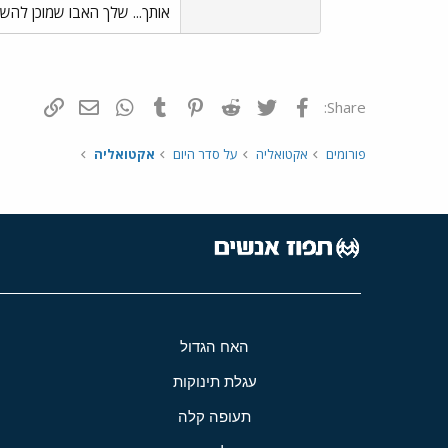
אותך... שלך האבו שמוכן להשכ
פייסבוק
Twitter
Reddit
Pinterest
Tumblr
WhatsApp
דואר אלקטרונ
הוסף קי
Share:
פורומים
אקטואליה
על סדר היום
אקטואליה
האח הגדול
עגלת תינוקות
תעופה קלה