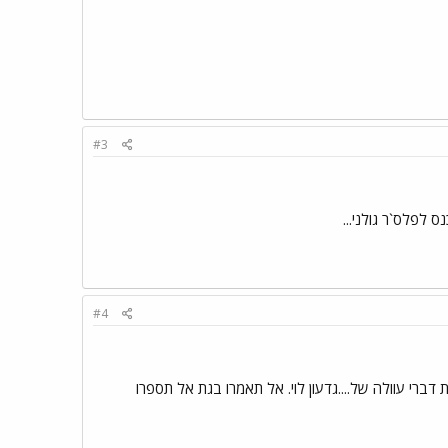
#3
 לפלס`ר גולני...
#4
ברי עוולה של....גדעון לוי. אל תאמרו בגת אל תספרו