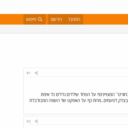
התחבר
הירשם
חיפוש
#1
חורינו`` המצויינים? על הפחד שילדים גדלים כל אימת
ם? ובצדק לפעמים...מרות כן? על האפקט של השפה המבולבלת
#2