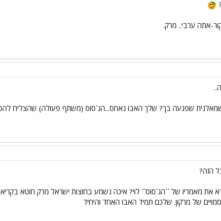
?
ר-אתה ערבי.. מרק.
..
נה שמאלנית שפגעה בך? שלך האבו נאחס...הג`סוס (משתף פעולה) שהצליח להכנס
ל הזה?
א את מאמריו של ``הג`סוס`` לוי? איכה נשמע בחוצות ישראל מרק חוטא בקריאת ד
הסמויים של מרקון. שלכם תמיד האבו האחד והיחיד