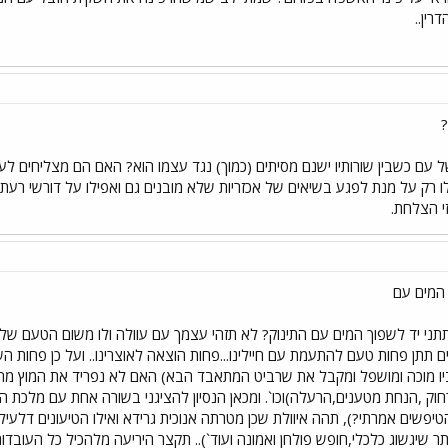
רין..
?
 עם כשבין שורותיו ישנם מסיתים (כמוך) נגד עצמו הוא? האם הם מצליחים לע
לו רק על מנת לפגע בשיאים של אכזריות שלא מובנים גם ואפילו על דורשי רעת
י הצלחת.
 המים עם
תתני יד לשפוך המים עם התינוק? לא תזהי עצמך עם עוולה ולו משום הטעם ש
ים תתן פחות טעם להתעמת עם חיילינו...פחות הוצאה לאוצרינו.. ועל כן פחות הש
ביו מוכה ומושפל ומקבל את שרביט המתאבד הבא) האם לא נפריד את המוץ מה
חוק ,הנחת מטענים,הרעלה)וכו`. ומכאן הנסיון להציגני בשורה אחת עם מלכת ה
טיפשים אמרתי?), תהה איוולת שכן מטרתה אנוכית גרידא ואילו הטיעונים דלעיל 
ותר שיגשוג כלכלי,חופש פולחן ואמונה ועוד`).. תקצר היריעה מלהכיל כל העובדות 