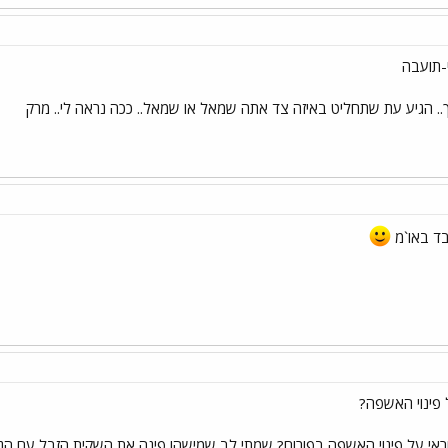
י-תועבה
ך.. הגיע עת שתחליט באיזה צד אתה שמאל או שמאל.. ככה נראה לי.. מרק
ובד באו`מ
פינוי האשפה?
אי על פינוי האשפה בפורום? שמתי לב שמישהו פינה את השקית הזבל עם הנפילה 