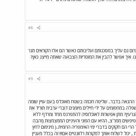
#8
רום גם עליך במסכנותם ועליבותם כאשר הם אלו הקוראים תגר
נו. איך אפשר להבין את המוסריות הצבועה שאתה מייצג כאן?
#9
ל ההנאה בדבר.. שליטה חכמה בשטח מאוכלס בעם עויין שומה
פלה במחסומים על ידי חיילים מיומנים דוברי ערבית תוריד את
גרעין? מתן אפשרות לאוכלוסיה להתפרנס מחד ומרדף ללא
טיפשים ממר`צ, ההיא עם הפוני והעיניים הממצמצות (זהבה
הרי הם חקוקים בדברי ימי האימפריה הרומית..( מינימום לחץ
, יכול לשלוח אותך למקורות רלוונטיים אם!!! זה בכלל מעניין