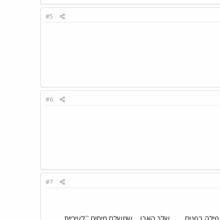
#5
#6
#7
בפנים......... שלך האבו.... שמשלם מיסים ``לעיריית