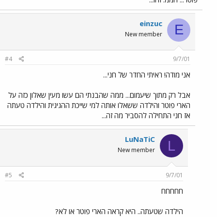
einzuc
E
New member
#4
9/7/01
אני מודה! ראיתי החדר של חני...
אבל רק מתוך שיעמום... ממה שהבנתי הם עשו מעין שאלון כזה על
הארי פוטר והילדה ששאלו אותה למי שייכת ההגיגית והילדה טעתה
אז חני התחילה להסביר מה זה...
LuNaTiC
L
New member
#5
9/7/01
חחחחח
הילדה שטעתה.. היא קראה הארי פוטר או לא?