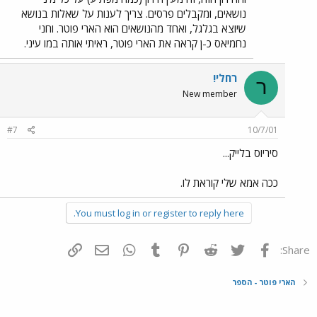
נושאים, ומקבלים פרסים. צריך לענות על שאלות בנושא
שיוצא בגלגל, ואחד מהנושאים הוא הארי פוטר. וחני
נחמיאס כ-ן קראה את הארי פוטר, ראיתי אותה במו עיני.
רחלי!
ר
New member
#7
10/7/01
סיריוס בלייק...
ככה אמא שלי קוראת לו.
You must log in or register to reply here.
פייסבוק
Twitter
Reddit
Pinterest
Tumblr
WhatsApp
דואר אלקטרוני
הוסף קישור
Share:
הארי פוטר - הספר