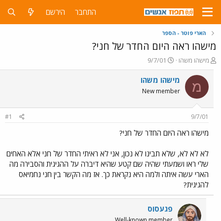
התחבר
הירשם
הארי פוטר - הספר
מישהו ראה היום החדר של חני?
פ
פ
מישהו משהו
9/7/01
ו
ו
ת
ר
מישהו משהו
מ
ח
ס
New member
ה
ם
נ
ב
ו
ת
#1
9/7/01
ש
א
א
ר
מישהו ראה היום החדר של חני?
י
ך
לא לא לא, שלא תבינו לא נכון, אני לא ראיתי החדר של חני אלא האחים
שלי ראו ושמעתי שהיה שם קטע שהיא דיברה על ההגיגית והסבירה מה
הארי עשה איתה ולמה היא נקראת כך. אז מה הקשר בין חני נחמיאס
להגיגית?
פגעסוס
Well-known member