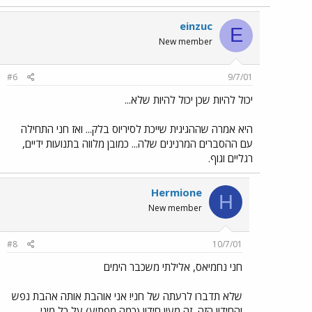
einzuc
E
New member
#6
9/7/01
יכול להיות שכן יכול להיות שלא...
היא אמרה שההגיגית שייכת לסיריוס בלק... ואז חני התחילה
עם ההסברים המרנינים שלה... כמובן מלווה בתנועות ידיים,
רגליים וגוף.
Hermione
H
New member
#8
10/7/01
חני נחמיאס, אלילתי משכבר הימים
שלא תדברו לרעתה של חני! אני אוהבת אותה אהבת נפש
והחידון הזה, זה מעין חידון (כמה מפתיע) על כל מיני