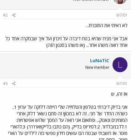
#2
9/7/01
לא ראיתי את התוכנית...
אבל אני מניח שהיא בטח דיברה על זיכרון ועל איך שבמקרה אחד כל
אחד רואה משהו אחר... (או משהו בסגנון הזה)
LuNaTiC
L
New member
#3
9/7/01
אז זהו, ש
אני בדיוק דיברתי בטלפון והטלויזיה שלי הייתה דלוקה על ערוץ 1..
כשהיה החדר של חני.. זה לא במכוון! זה סתם נשאר דלוק אחרי
המומינים ונאנוק... ופתאום אני רואה על המסך שלוש אפשרויות:
1.לדבמבלדור. 2.לסיריוס בלייק. (הם כתבו בלייק!!ארררר) 3.להארי
פוטר. אז חשבתי שבטח הם עושים חידון טפשי כזה לילדים על הארי
פוטר... הממ. זהו...