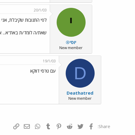
20/1/03
י
לפי התגובות שקיבלת, אני 
שאת/ה לומד/ת באת"א... אני 
יוסי®
New member
19/1/03
D
עם טרסי דווקא
Deathatred
New member
פייסבוק
Twitter
Reddit
Pinterest
Tumblr
WhatsApp
דואר אלקטרונ
הוסף קי
Share: