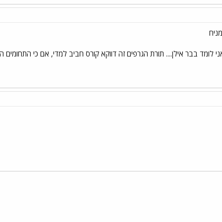
מניח
לומד בבר אילן.... תורת הגרפים זה דווקא קורס חביב למדי, אם כי התחומים המו
י
שור