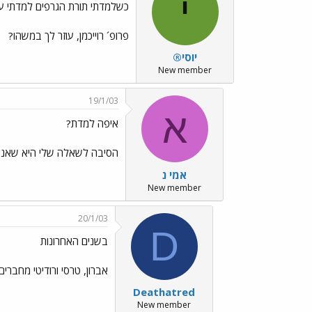
י
כשלמדתי תורת הגרפים למדתי ע
פרופ´ רוייכמן, עוזר לך במשהו?
יוסי®
New member
19/1/03
א
איפה למדת?
הסיבה לשאלה שלי היא שאני ל
אמי נ
New member
20/1/03
D
בשנים האחרונות
אברון, טרסי ורודיטי מחבר
Deathatred
New member