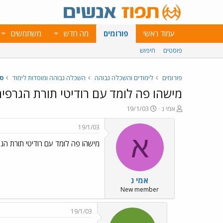
עמוד ראשי
פורומים
מה חדש
משתמשים
פוסטים
חיפוש
פורומים
לימודים והשכלה גבוהה
השכלה גבוהה ומוסדות לימוד
ס
מישהו פה לומד עם רודיטי תורת הגרפי
פ
פ
אמי נ
19/1/03
ו
ו
ת
ר
19/1/03
ח
ס
א
מישהו פה לומד עם רודיטי תורת הג
ה
ם
נ
ב
ו
ת
ש
א
אמי נ
א
ר
י
New member
ך
19/1/03