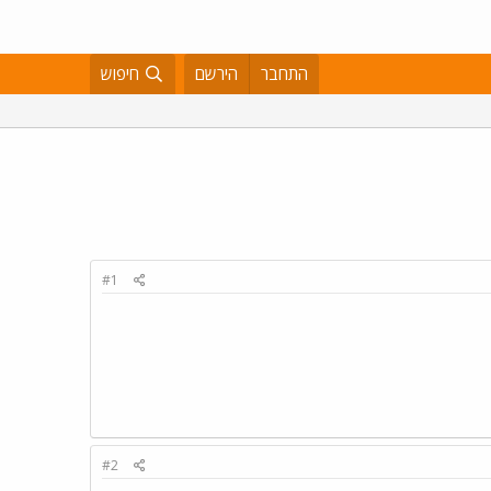
התחבר
הירשם
חיפוש
#1
#2