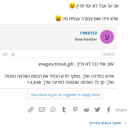
אני ער אבל לא יכול תדיין
שלא יגידו שאין צנזורה עצמית פה
עמי1986
ע
New member
#3
15/9/10
עזוב אחי כבר לא צריך ../images/Emo6.gif
אירוע במדינה שלך...מחקר חדש הכפיל את הכמות האדמה הפנויה
שלך. סך כל האדמה שנוספה למדינה שלך: 14,848
You must log in or register to reply here.
פייסבוק
Twitter
Reddit
Pinterest
Tumblr
WhatsApp
דואר אלקטרוני
הוסף קישור
Share:
מפקד צבאות וגינדיס