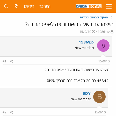
התחבר
הירשם
מפקד צבאות וגינדיס
מישהו ער בשעה כזאת ורוצה לאפס מדינה?
פ
פ
עמי1986
15/9/10
ו
ו
ת
ר
עמי1986
ע
ח
ס
New member
ה
ם
נ
ב
ו
ת
#1
15/9/10
ש
א
א
ר
מישהו ער בשעה כזאת ורוצה לאפס מדינה?
י
ך
45842 כח 20 מליארד ככה מצריך איפוס
BDY
B
New member
#2
15/9/10