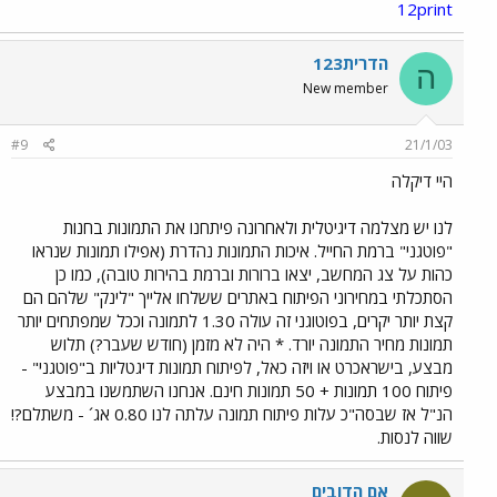
12print
הדרית123
ה
New member
#9
21/1/03
היי דיקלה
לנו יש מצלמה דיגיטלית ולאחרונה פיתחנו את התמונות בחנות
"פוטגני" ברמת החייל. איכות התמונות נהדרת (אפילו תמונות שנראו
כהות על צג המחשב, יצאו ברורות וברמת בהירות טובה), כמו כן
הסתכלתי במחירוני הפיתוח באתרים ששלחו אלייך "לינק" שלהם הם
קצת יותר יקרים, בפוטוגני זה עולה 1.30 לתמונה וככל שמפתחים יותר
תמונות מחיר התמונה יורד. * היה לא מזמן (חודש שעבר?) תלוש
מבצע, בישראכרט או ויזה כאל, לפיתוח תמונות דיגטליות ב"פוטגני" -
פיתוח 100 תמונות + 50 תמונות חינם. אנחנו השתמשנו במבצע
הנ"ל אז שבסה"כ עלות פיתוח תמונה עלתה לנו 0.80 אג´ - משתלם?!
שווה לנסות.
אם הדובים