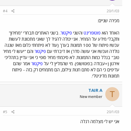
#4
20/1/03
מכירה שניים:
האחד הוא
פוטופרינט
והשני
פיקטור
. בשני האתרים תבחרי "מחירון"
ותקבלי מידע על המחיר. אני יכולה להגיד לך שאני מתכוונת לעשות
עכשיו פיתוח של 100 תמונות בערך (עוד לא פיתחתי כלום מאז שנגה
נולדה ועכשיו אני עושה סדר) אז דיברתי עם
פיקטור
והם "יעשו לי מחיר
טוב" בגלל כמות התמונות. לא סיכמתי מחיר סופי כי אני עדיין בתהליכי
אירגון (=עבודה בפוטושופ). מי שהמליץ לי על
פיקטור
אמר שהם
עדיפים כי הם לא סתם חנות צילום, הם מתמחים רק בזה - פיתוח
תמונות מדיגיטלי.
TAIR A
T
New member
#5
20/1/03
אני יש לי מצלמה רגלה