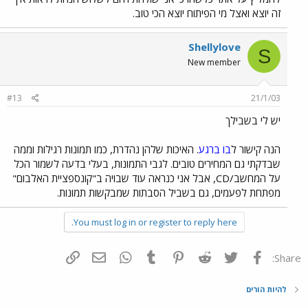
זה יוצא ואצל מי הפיתוח יוצא הכי טוב.
Shellylove
S
New member
#13
21/1/03
יש לי בשבילך
הנה קישור ל
בו ברגע
. האיכות שלהן נהדרת, כמו תמונות רגילות וממה
שבדקתי גם המחירים טובים. לגבי התמונות, בעלי בדעה לשמור הכל
על המחשב/CD, אבל אני כנראה עוד שבויה ב"קונספציית האלבום"
מפתחת לפעמים, גם בשביל הסבתות שמבקשות תמונות.
You must log in or register to reply here.
פייסבוק
Twitter
Reddit
Pinterest
Tumblr
WhatsApp
דואר אלקטרוני
הוסף קישור
Share:
להיות הורים