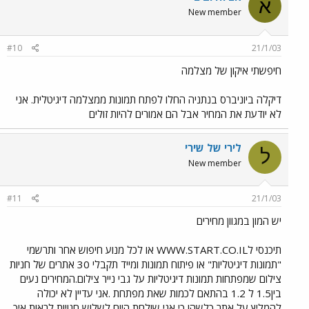
א
New member
#10
21/1/03
חיפשתי איקון של מצלמה
דיקלה ביוניברס בנתניה החלו לפתח תמונות ממצלמה דיגיטלית. אני
לא יודעת את המחיר אבל הם אמורים להיות זולים
לירי של שירי
ל
New member
#11
21/1/03
יש המון במגוון מחירים
תיכנסי לWWW.START.CO.IL או לכל מנוע חיפוש אחר ותרשמי
"תמונות דיגיטליות" או פיתוח תמונות ומייד תקבלי 30 אתרים של חניות
צילום שמפתחות תמונות דיגיטליות על גבי נייר צילום.המחירים נעים
בין1.5 ל 1.2 בהתאם לכמות שאת מפתחת .אני עדיין לא יכולה
להמליץ על אתר כלשהו כי אני שולחת היום לשלוש חנויות לראות איך