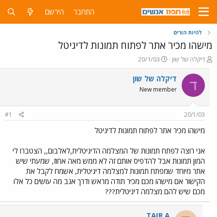
התחבר
הירשם
להיות הורים
מישהו מכיר אתר לפתוח תמונות לדיגיטל
פ
פ
דיקלה של שון
20/1/03
ו
ו
ת
ר
דיקלה של שון
ד
ח
ס
New member
ה
ם
נ
ב
ו
ת
#1
20/1/03
ש
א
א
ר
מישהו מכיר אתר לפתוח תמונות לדיגיטל
י
ך
אני רוצה לפתח תמונות של המצלמה הדיגיטלית,לאלבום,, הצטברו לי
המון תמונות אבל להדפיס אותם זה לא ממש מאה אחוז, שמעתי שיש
אתר מיוחד שמפתח תמונות למצלמה דיגיטלית, אשמח לקבל את
הקישור אם מישהו מכם מכיר תודה מראש ודרך אגב מה עושים כל אלו
מכם שיש להם מצלמה דיגיטלית???
TAIR A