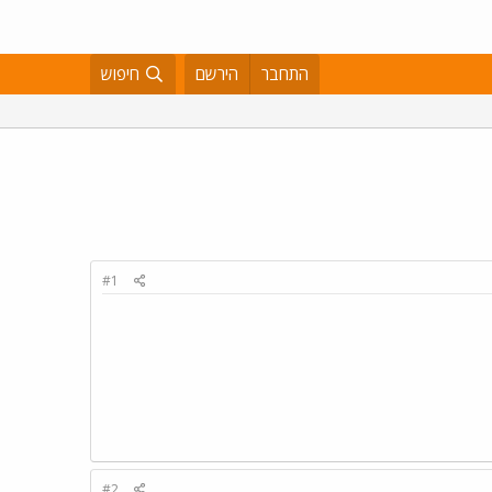
התחבר
הירשם
חיפוש
#1
#2