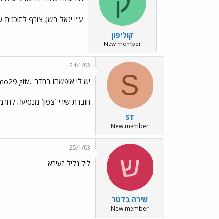
ק
ע"י יגאל בשן, צורף לתוכנית
קוליפון
New member
24/1/03
S
יש לי איפשהו בחדר ../images/Emo29.gif
חוברת שירי ´צפון´ מנסיעה לחרמון לפני 3 שנים... אני אסתכל מחר בערב מה יש בה, ואם יהיה משהו
ST
New member
25/1/03
ש
ליל גליל. זעירא.
שירה בלטר
New member