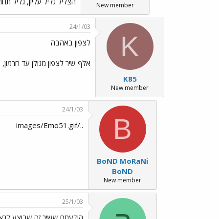
הצליל גליל עליון, גליל תחתו
New member
24/1/03
K
לצפון באהבה
אלף שיר לצפון מגולן עד חרמון, 
K85
New member
24/1/03
B
../images/Emo51.gif
BoND MoRaNi
BoND
New member
25/1/03
הידעתם ששיר זה שבוצע לרא