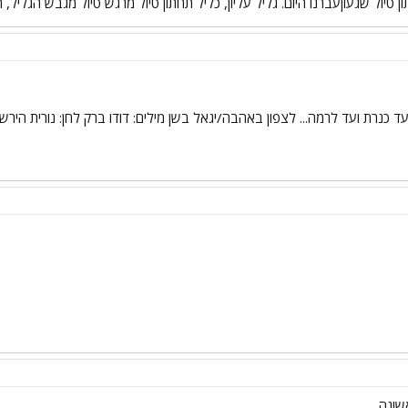
ן טיול שגעוןעברנו היום. גליל עליון, כליל תחתון טיול מרגש טיול מגבש הגליל, ה
עד כנרת ועד לרמה... לצפון באהבה/יגאל בשן מילים: דודו ברק לחן: נורית הירש
שונה