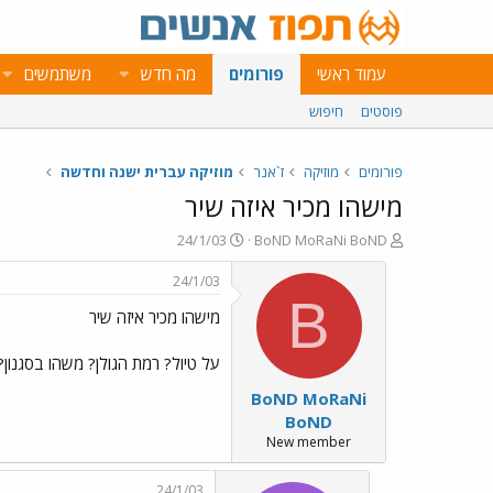
עמוד ראשי
פורומים
מה חדש
משתמשים
פוסטים
חיפוש
פורומים
מוזיקה
ז`אנר
מוזיקה עברית ישנה וחדשה
מישהו מכיר איזה שיר
פ
פ
24/1/03
BoND MoRaNi BoND
ו
ו
ת
ר
24/1/03
ח
ס
B
מישהו מכיר איזה שיר
ה
ם
נ
ב
ו
ת
על טיול? רמת הגולן? משהו בסגנון?
ש
א
BoND MoRaNi
א
ר
י
BoND
ך
New member
24/1/03