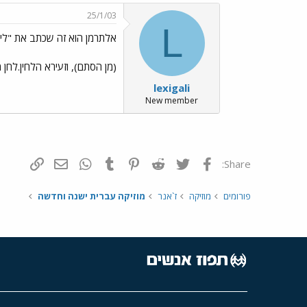
25/1/03
L
אלתרמן הוא זה שכתב את "ליל
(מן הסתם), וזעירא הלחין.לחן
lexigali
New member
פייסבוק
Twitter
Reddit
Pinterest
Tumblr
WhatsApp
דואר אלקטרונ
הוסף קי
Share:
פורומים
מוזיקה
ז`אנר
מוזיקה עברית ישנה וחדשה