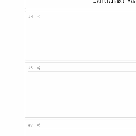
גליל, משהו בלתי רגיל...
#4
#5
#7