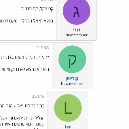
ג
קח מקל, קח תרמיל
בוא איתי אל הגליל... ומשם לרמת
גנגי
New member
24/1/03
ק
"הגליל, הגליל משהו בלתי רגי
הוא לא נמצא לא רחוק ומתאים ל
קוליפון
New member
25/1/03
L
בתור גלילית גאה - הנה המי
הגליל (נירית ירון-גרוניך/
קיטנה הנוף מהמם האויר מרו
ler