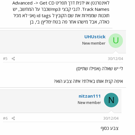
לאינטרנט) או ידנית דרך תפריט Advanced -> Get CD
Track Names. לגבי קבצי mp3שכבר על המחשב, יש
תוכנות שממירות את שם הקובץ ל id tags (אני לא מכיר
כאלה, אבל מישהו אחר פה בטח ימליץ) בי, בן
UHUstick
U
New member
#5
30/12/04
לי יש שאלה (אפילו שתיים)
איפה קנית אותו באילת? איזה צבע הוא?
nitzan111
N
New member
#6
30/12/04
צבע כסוף