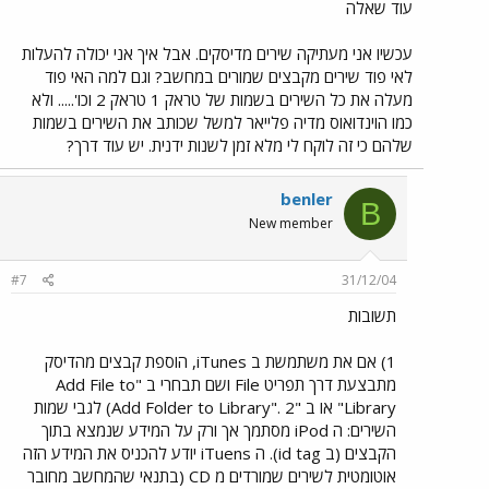
עוד שאלה
עכשיו אני מעתיקה שירים מדיסקים. אבל איך אני יכולה להעלות
לאי פוד שירים מקבצים שמורים במחשב? וגם למה האי פוד
מעלה את כל השירים בשמות של טראק 1 טראק 2 וכו'..... ולא
כמו הוינדואוס מדיה פלייאר למשל שכותב את השירים בשמות
שלהם כי זה לוקח לי מלא זמן לשנות ידנית. יש עוד דרך?
benler
B
New member
#7
31/12/04
תשובות
1) אם את משתמשת ב iTunes, הוספת קבצים מהדיסק
מתבצעת דרך תפריט File ושם תבחרי ב "Add File to
Library" או ב "Add Folder to Library". 2) לגבי שמות
השירים: ה iPod מסתמך אך ורק על המידע שנמצא בתוך
הקבצים (ב id tag). ה iTuens יודע להכניס את המידע הזה
אוטומטית לשירים שמורדים מ CD (בתנאי שהמחשב מחובר