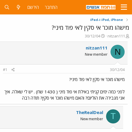
התחבר
הירשם
iPod, iPhone ו-iPad
מישהו מוכר אי סקין לאי פוד מיני?
פ
פ
30/12/04
nitzan111
ו
ו
ת
ר
nitzan111
N
ח
ס
New member
ה
ם
נ
ב
ו
ת
#1
30/12/04
ש
א
א
ר
מישהו מוכר אי סקין לאי פוד מיני?
י
ך
לפני כמה ימים קניתי באילת אי פוד מיני ( 1430 שח) . יש לי שאלה. איך
אני מגבירה את הוליום? והאם מישהו מוכר אי סקין? תודה רבה
TheRealDeal
T
New member