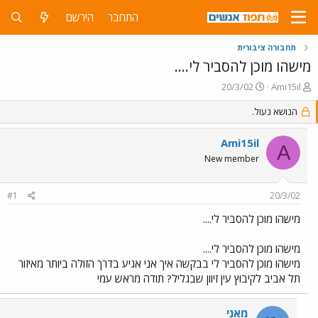
התחבר
הירשם
תחבורה ציבורית
מישהו מוכן להסביר לי....
פ
פ
20/3/02
Ami15il
ו
ו
ת
הנושא נעול.
ר
ח
ס
ה
ם
Ami15il
A
נ
ב
New member
ו
ת
ש
א
א
ר
#1
20/3/02
י
ך
מישהו מוכן להסביר לי....
מישהו מוכן להסביר לי....
מישהו מוכן להסביר לי בבקשה איך אני אגיע בדרך הזולה ביותר מאיזור
תל אביב לקיבוץ עין זיוון שבגליל? תודה מראש עמי
מאני