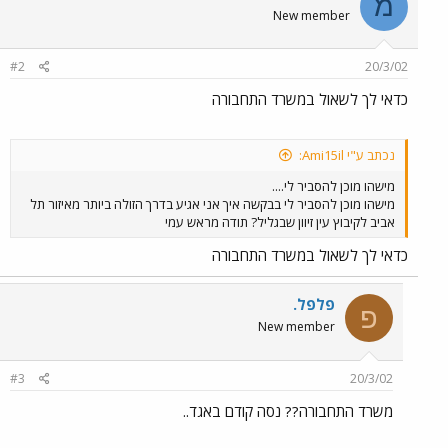
מ
New member
#2
20/3/02
כדאי לך לשאול במשרד התחבורה
נכתב ע"י Ami15il:
מישהו מוכן להסביר לי....
מישהו מוכן להסביר לי בבקשה איך אני אגיע בדרך הזולה ביותר מאיזור תל
אביב לקיבוץ עין זיוון שבגליל? תודה מראש עמי
כדאי לך לשאול במשרד התחבורה
פלפל.
פ
New member
#3
20/3/02
משרד התחבורה?? נסה קודם באגד..