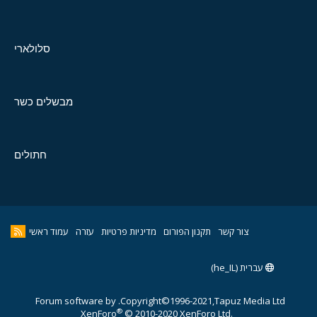
סלולארי
מבשלים כשר
חתולים
צור קשר
תקנון הפורום
מדיניות פרטיות
עזרה
עמוד ראשי
עברית (he_IL)
Forum software by
Copyright©1996-2021,Tapuz Media Ltd.
®
XenForo
© 2010-2020 XenForo Ltd.