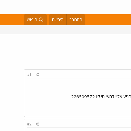
התחבר
הירשם
חיפוש
#1
להאי סי קיו 226509572
#2