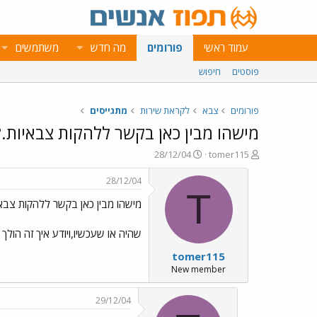
עמוד ראשי
פורומים
מה חדש
משתמשים
פוסטים
חיפוש
פורומים
צבא
לקראת שירות
מתגייסים
מישהו מבין כאן בקשר ללהקות צבאיות.?
פ
פ
28/12/04
tomer115
ו
ו
ת
ר
28/12/04
ח
ס
T
מישהו מבין כאן בקשר ללהקות צבאי
ה
ם
נ
ב
ו
ת
שהיה או שעכשיו,ויודע איך זה הולך כל
ש
א
tomer115
א
ר
י
New member
ך
29/12/04