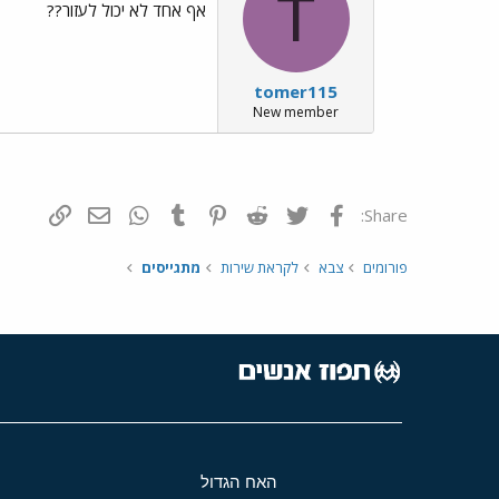
T
אף אחד לא יכול לעזור??
tomer115
New member
פייסבוק
Twitter
Reddit
Pinterest
Tumblr
WhatsApp
דואר אלקטרונ
הוסף קי
Share:
פורומים
צבא
לקראת שירות
מתגייסים
האח הגדול