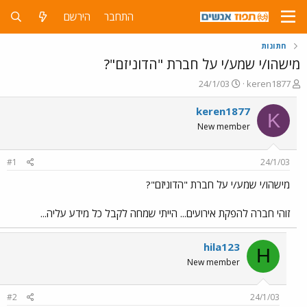
התחבר
הירשם
חתונות
מישהו/י שמע/י על חברת "הדוניזם"?
פ
פ
24/1/03
keren1877
ו
ו
ת
ר
keren1877
K
ח
ס
New member
ה
ם
נ
ב
ו
ת
#1
24/1/03
ש
א
א
ר
מישהו/י שמע/י על חברת "הדוניזם"?
י
ך
זוהי חברה להפקת אירועים... הייתי שמחה לקבל כל מידע עליה...
hila123
H
New member
#2
24/1/03