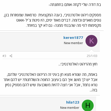
בת דודה שלי לקחה אותם בחתונתה-
מספקים ריהוט אלטרנטיבי, בעגה המקצועית
כורסאות שמפוזרות בגן,
גופים מוארים וכדומה. דברים מאוד יפים, היו פינות צ´יל-אאוט
מקסימות! לפי מה שהבנתי ממנה- גם לא יקר במיוחד.
keren1877
K
New member
#3
25/1/03
חוץ מהריהוט האלטרנטיבי...
באמת, מה שנורא מצא חן בעיני זה הריהוט האלטרנטיבי שלהם,
אבל יש לך מושג איך הם בעיצוב החופה והשולחנות? יש להם אתר
נורא נחמד, אבל אני רוצה להיות משוכנעת שיש להם מספיק נסיון
בזה...
hila123
H
New member