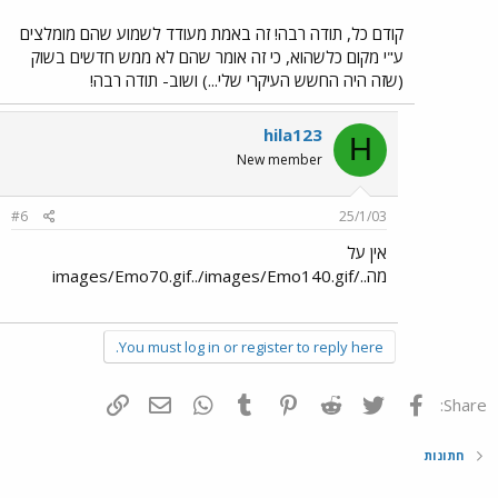
קודם כל, תודה רבה! זה באמת מעודד לשמוע שהם מומלצים
ע"י מקום כלשהוא, כי זה אומר שהם לא ממש חדשים בשוק
(שזה היה החשש העיקרי שלי...) ושוב- תודה רבה!
hila123
H
New member
#6
25/1/03
אין על
מה../images/Emo70.gif../images/Emo140.gif
You must log in or register to reply here.
פייסבוק
Twitter
Reddit
Pinterest
Tumblr
WhatsApp
דואר אלקטרוני
הוסף קישור
Share:
חתונות