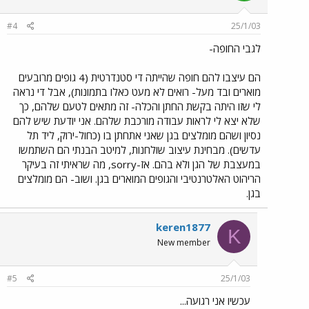
#4
25/1/03
לגבי החופה-
הם עיצבו להם חופה שהייתה די סטנדרטית (4 גופים מרובעים
מוארים ובד מעל- רואים לא מעט כאלו בתמונות), אבל די נראה
לי שזו היתה בקשת החתן והכלה- זה מתאים לטעם שלהם, כך
שלא יצא לי לראות עבודה מורכבת שלהם. אני יודעת שיש להם
נסיון ושהם מומלצים בגן שאני אתחתן בו (כחול-ירוק, ליד תל
עדשים). מבחינת עיצוב שולחנות, למיטב הבנתי הם השתמשו
במעצבת של הגן ולא בהם. אז-sorry, מה שראיתי זה בעיקר
הריהוט האלטרנטיבי והגופים המוארים בגן. ושוב- הם מומלצים
בגן.
keren1877
K
New member
#5
25/1/03
עכשיו אני רגועה...