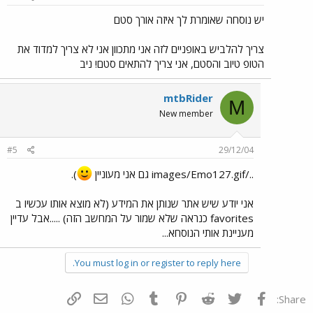
יש נוסחה שאומרת לך איזה אורך סטם
צריך להלביש באופניים לזה אני מתכוון אני לא צריך למדוד את
הטופ טיוב והסטם, אני צריך להתאים סטם! ניב
mtbRider
M
New member
#5
29/12/04
../images/Emo127.gif גם אני מעוניין
).
אני יודע שיש אתר שנותן את המידע (לא מוצא אותו עכשיו ב
favorites כנראה שלא שמור על המחשב הזה) .....אבל עדיין
מעניינת אותי הנוסחא...
You must log in or register to reply here.
פייסבוק
Twitter
Reddit
Pinterest
Tumblr
WhatsApp
דואר אלקטרוני
הוסף קישור
Share: