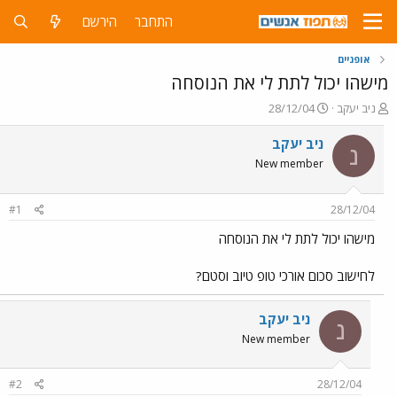
התחבר
הירשם
אופניים
מישהו יכול לתת לי את הנוסחה
פ
פ
ניב יעקב
28/12/04
ו
ו
ת
ר
ניב יעקב
נ
ח
ס
New member
ה
ם
נ
ב
ו
ת
#1
28/12/04
ש
א
א
ר
מישהו יכול לתת לי את הנוסחה
י
ך
לחישוב סכום אורכי טופ טיוב וסטם?
ניב יעקב
נ
New member
#2
28/12/04