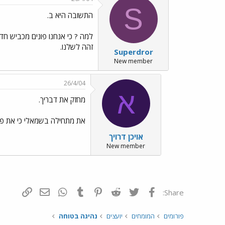
S
התשובה היא ב.
למה ? כי אנחנו פונים מכביש חד ס
זהה לשלנו.
Superdror
New member
26/4/04
א
מחזק את דבריך.
את מתחילה בשמאלי כי את פונה
אויכן דרויך
New member
פייסבוק
Twitter
Reddit
Pinterest
Tumblr
WhatsApp
דואר אלקטרונ
הוסף קי
Share:
פורומים
המומחים
יועצים
נהיגה בטוחה