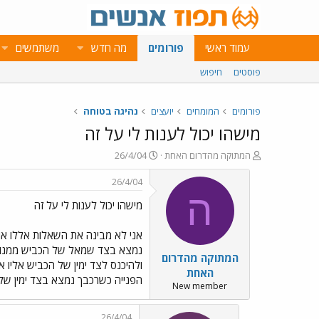
עמוד ראשי
פורומים
מה חדש
משתמשים
פוסטים
חיפוש
פורומים
המומחים
יועצים
נהיגה בטוחה
מישהו יכול לענות לי על זה
פ
פ
המתוקה מהדרום האחת
26/4/04
ו
ו
ת
ר
26/4/04
ח
ס
ה
מישהו יכול לענות לי על זה
ה
ם
נ
ב
ו
ת
אני לא מבינה את השאלות אללו אול
ש
א
נמצא בצד שמאל של הכביש ממנו א
המתוקה מהדרום
א
ר
ולהיכנס לצד ימין של הכביש אליו 
י
האחת
הפנייה כשרכבך נמצא בצד ימין של
ך
New member
26/4/04