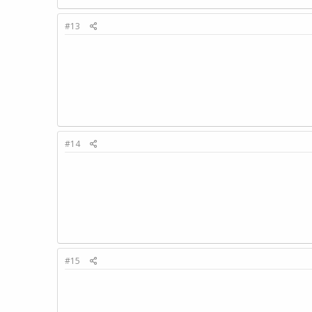
#13
#14
#15