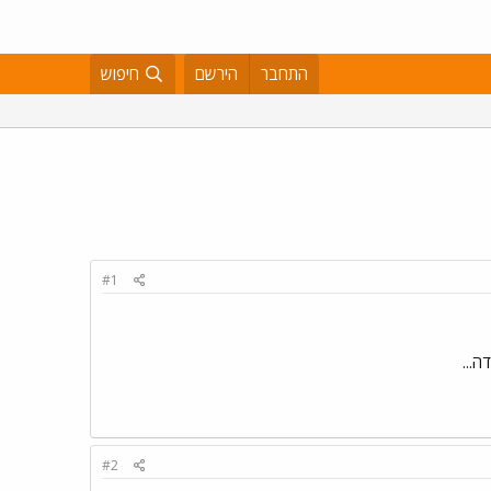
התחבר
הירשם
חיפוש
#1
ה...
#2