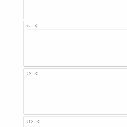
#7
#9
#10