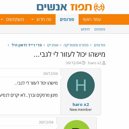
עמוד ראשי
פורומים
מה חדש
משתמשים
פוסטים
חיפוש
פורומים
ספורט ומוטוריקה
אופניים
פרי רייד ודאון היל
מישהו יכול לעזור לי לגבי...
פ
פ
30/12/04
haro x2
ו
ו
ת
ר
30/12/04
ח
ס
H
מישהו יכול לעזור לי לגבי...
ה
ם
נ
ב
ו
ת
מיגון מרפקים וברך...לא יקרים לנסיעה
ש
א
haro x2
א
ר
י
New member
ך
30/12/04