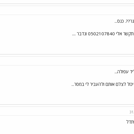
??. כנס...
05021078 ונדבר ....
ד עפולה...
כול לצלם אותם ולהעביר לי במסר...
31
תדל