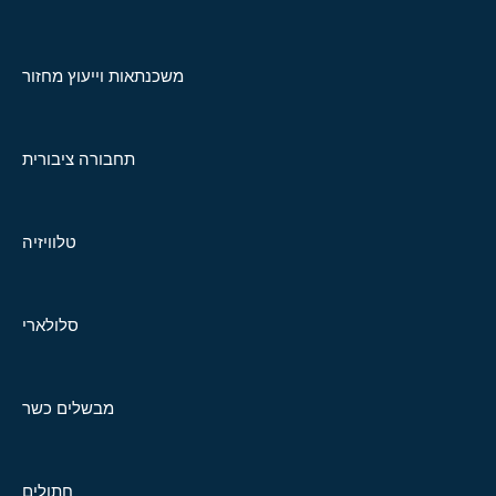
משכנתאות וייעוץ מחזור
תחבורה ציבורית
טלוויזיה
סלולארי
מבשלים כשר
חתולים