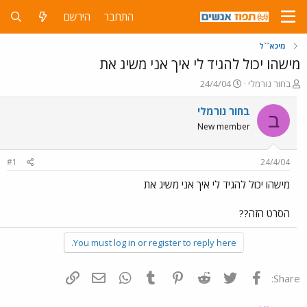
התחבר
הירשם
מיכא``ל
מישהו יכול להגיד לי איך אני משיג את
פ
פ
בחור נורמלי
24/4/04
ו
ו
ת
ר
בחור נורמלי
ב
ח
ס
New member
ה
ם
נ
ב
ו
ת
#1
24/4/04
ש
א
א
ר
מישהו יכול להגיד לי איך אני משיג את
י
ך
הסרט הזה??
You must log in or register to reply here.
פייסבוק
Twitter
Reddit
Pinterest
Tumblr
WhatsApp
דואר אלקטרוני
הוסף קישור
Share: