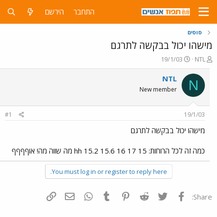
התחבר
הירשם
סוסים
מישהו יכול בבקשה לתרגם
פ
פ
19/1/03
NTL
ו
ו
ת
ר
NTL
N
ח
ס
New member
ה
ם
נ
ב
ו
ת
#1
19/1/03
ש
א
א
ר
מישהו יכול בבקשה לתרגם
י
ך
כמה זה לכל הרוחות: 15 hh 15.2 15.6 16 17 מה שווה מה! אוףףףף
You must log in or register to reply here.
פייסבוק
Twitter
Reddit
Pinterest
Tumblr
WhatsApp
דואר אלקטרוני
הוסף קישור
Share: