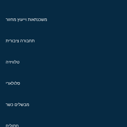
משכנתאות וייעוץ מחזור
תחבורה ציבורית
טלוויזיה
סלולארי
מבשלים כשר
חתולים