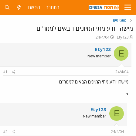
התחבר
הירשם
מתגייסים
מישהו יודע מתי המיונים הבאים לממר"ם
פ
פ
24/4/04
Ety123
ו
ו
ת
ר
Ety123
E
ח
ס
New member
ה
ם
נ
ב
ו
ת
#1
24/4/04
ש
א
א
ר
מישהו יודע מתי המיונים הבאים לממר"ם
י
ך
?
Ety123
E
New member
#2
24/4/04