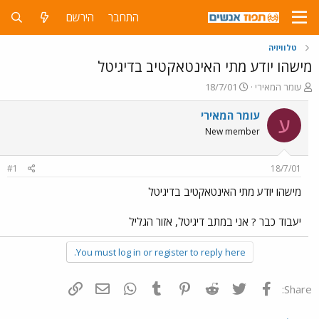
התחבר
הירשם
טלוויזיה
מישהו יודע מתי האינטאקטיב בדיגיטל
פ
פ
עומר המאירי
18/7/01
ו
ו
ת
ר
עומר המאירי
ע
ח
ס
New member
ה
ם
נ
ב
ו
ת
#1
18/7/01
ש
א
א
ר
מישהו יודע מתי האינטאקטיב בדיגיטל
י
ך
יעבוד כבר ? אני במתב דיגיטל, אזור הגליל
You must log in or register to reply here.
פייסבוק
Twitter
Reddit
Pinterest
Tumblr
WhatsApp
דואר אלקטרוני
הוסף קישור
Share: