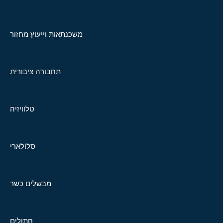
משכנתאות וייעוץ מחזור
תחבורה ציבורית
טלוויזיה
סלולארי
מבשלים כשר
חתולים