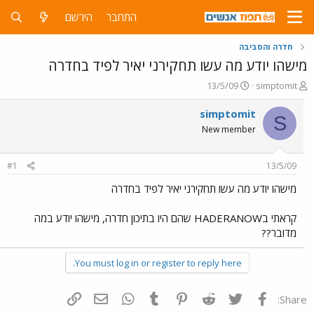
התחבר
הירשם
חדרה והסביבה
מישהו יודע מה עשו תחקירני יאיר לפיד בחדרה
פ
פ
13/5/09
simptomit
ו
ו
ת
ר
simptomit
S
ח
ס
New member
ה
ם
נ
ב
ו
ת
#1
13/5/09
ש
א
א
ר
מישהו יודע מה עשו תחקירני יאיר לפיד בחדרה
י
ך
קראתי בHADERANOW שהם היו בתיכון חדרה, מישהו יודע במה
מדובר??
You must log in or register to reply here.
פייסבוק
Twitter
Reddit
Pinterest
Tumblr
WhatsApp
דואר אלקטרוני
הוסף קישור
Share: