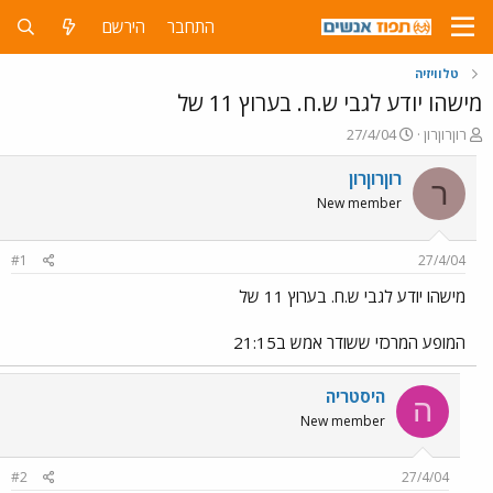
התחבר
הירשם
טלוויזיה
מישהו יודע לגבי ש.ח. בערוץ 11 של
פ
פ
רוןרוןרון
27/4/04
ו
ו
ת
ר
רוןרוןרון
ר
ח
ס
New member
ה
ם
נ
ב
ו
ת
#1
27/4/04
ש
א
א
ר
מישהו יודע לגבי ש.ח. בערוץ 11 של
י
ך
המופע המרכזי ששודר אמש ב21:15
היסטריה
ה
New member
#2
27/4/04