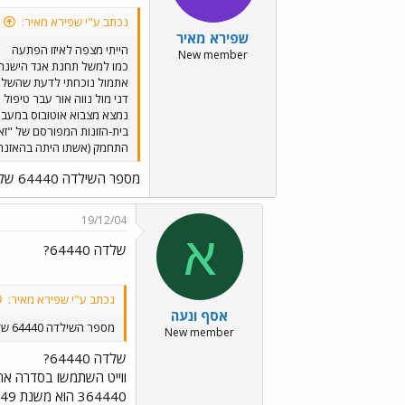
נכתב ע"י שפירא מאיר:
שפירא מאיר
הייתי מצפה לאיזו הפתעה
New member
כמו למשל תחנת אגד הישנה בח
אתמול נוכחתי לדעת שהשלט המ
נמצא מצבוא אוטובוס במעבר 
התחמק (אשתו היתה בהאזנה) וט
מספר השילדה 64440 של הסופר וויט
19/12/04
א
שלדה 64440?
נכתב ע"י שפירא מאיר:
אסף ונעה
מספר השילדה 64440 של הסופר וויט
New member
שלדה 64440?
364440 הוא משנת 1949 - וזה כבר הרבה יותר סביר.