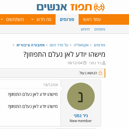
עמוד ראשי
פורומים
מה חדש
משתמשים
פוסטים
חיפוש
פורומים
אקטואליה
על סדר היום
תחבורה ציבורית
מישהו יודע לאן נעלם התפוזון?
פ
פ
ניר נמני
18/12/04
ו
ו
ת
ר
הנושא נעול.
ח
ס
ה
ם
18/12/04
נ
ב
נ
ו
ת
מישהו יודע לאן נעלם התפוזון?
ש
א
א
ר
מישהו יודע לאן נעלם התפוזון?
י
ך
ניר נמני
New member