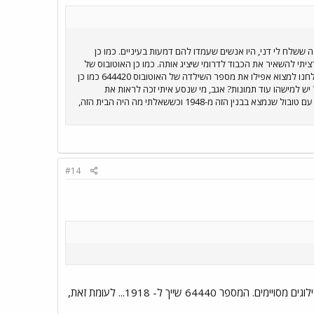
 ששלח לי דני, היו אנשים שעמדו להם דמעות בעיניים. כמו כן
יתי להשאיר את הכבוד לדרומי שיציג אותה. כמו כן האוטובוס של
דני מול נווה אור עבר טיפול מוזר כשמישהו הדגיש את ספרות לוחית הרכב בצבע כחול וכתב את המספר גם בחזית, והצלחנו למצוא אפילו את מספר השילדה של האוטובוס 644420 כמו כן
ש למישהו עוד תמונות? אגב, מי שנסע איתי זכה לראות את
בית-הזונות המפורסם של "זאת מרחוב פנורמה" (יש בחיפה חתיכה היא גרה ברחוב פנורמה), ולשמוע אותי מנהל שיחה עם טובול שנמצא בבנין הזה מ-1948 וכששאלתי מה היה הבית הזה,
#14
ווייט השתמשו בסדרה אחת של מספרי שלדה, החל מתחילת היצור ועד לסוף שנות ה- 60 לפחות, עם דילוגים מסויימים. המספר 64440 שייך ל- 1918... לעומת זאת,