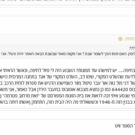
???
ן. האם תפוז הפך לשומר שבת ? אני מקווה מאוד שבשבת הבאה האתר יהיה פעיל. אני א
פה...... יש למישהו עוד תמונות? השבוע היה לי טיול לחיפה, וכאשר הראיתי
י לדעת שהשלט המקורי, שימו לב, השלט המקורי של אגד בתחנה המרכזית הישנה ב
 של דני מול נווה אור עבר טיפול מוזר כשמישהו הדגיש את ספרות לוחית הרכב
את מספר השילדה של האוטובוס 644420 כמו כן נמצא מצבוא אוטובוס במעבר הירדן אב
מי שנסע איתי זכה לראות את בית-הזונות המפורסם של "זאת מרחוב פנורמה" (
נה) וטען שגרו בו מרוקאים (ומרוקאיות......)