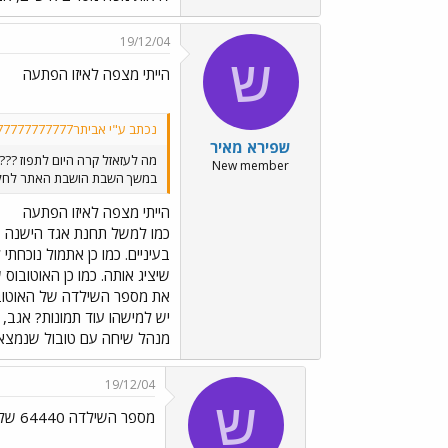
19/12/04
ש
הייתי מצפה לאיזו הפתעה
נכתב ע"י אביתר777777777777777:
שפירא מאיר
מה לעזאזל קרה היום לתפוז ???
New member
במשך השבת הושבת האתר לחלוטי
הייתי מצפה לאיזו הפתעה
כמו למשל תחנת אגד הישנה בחי
בעיניים. כמו כן אתמול נוכחת
שיציג אותה. כמו כן האוטובוס
יש למישהו עוד תמונות? אגב, 
מנהל שיחה עם טובול שנמצא בבנין הזה מ-1948 וכששאלתי מה היה הבית הזה, התחמק (אשתו היתה בהאז
19/12/04
ש
מספר השילדה 64440 של הסופר וויט