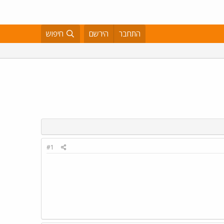
התחבר
הירשם
חיפוש
#1