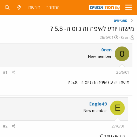
התחבר
הירשם
מתגייסים
מישהו יודע לאיפה זה גיוס ה- 5.8 ?
פ
פ
26/6/01
0ren
ו
ו
ת
ר
0ren
0
ח
ס
New member
ה
ם
נ
ב
ו
ת
#1
26/6/01
ש
א
א
ר
מישהו יודע לאיפה זה גיוס ה- 5.8 ?
י
ך
Eagle49
E
New member
#2
27/6/01
כנראה חירמ``כ