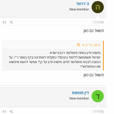
ה דרומי
ה
New member
#2
17/7/05
תשאל גם כאן
נכתב ע"י Ic 3:
מישהו יודע באיזה סימולטור רכבת ישרא
ישראל משתמשת ללימוד נהגים?? נתקלתי לאחרונה בדף באתר ר"י, על
הכוונה לבנות סימולטור חדש. מישהו יודע על כך? אפשר להשיג איפשהו
את הסימולטור?
תשאל גם כאן
דין תומאס
ד
New member
#3
17/7/05