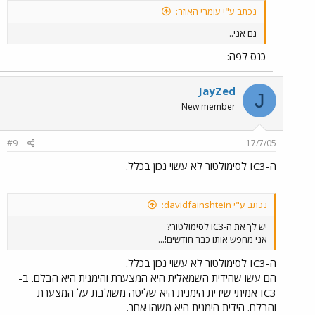
נכתב ע"י עומרי האוזר:
גם אני..
כנס לפה:
JayZed
J
New member
#9
17/7/05
ה-IC3 לסימולטור לא עשוי נכון בכלל.
נכתב ע"י davidfainshtein:
יש לך את ה-IC3 לסימולטור?
אני מחפש אותו כבר חודשים!...
ה-IC3 לסימולטור לא עשוי נכון בכלל.
הם עשו שהידית השמאלית היא המצערת והימנית היא הבלם. ב-
IC3 אמיתי שידית הימנית היא שליטה משולבת על המצערת
והבלם. הידית הימנית היא משהו אחר.