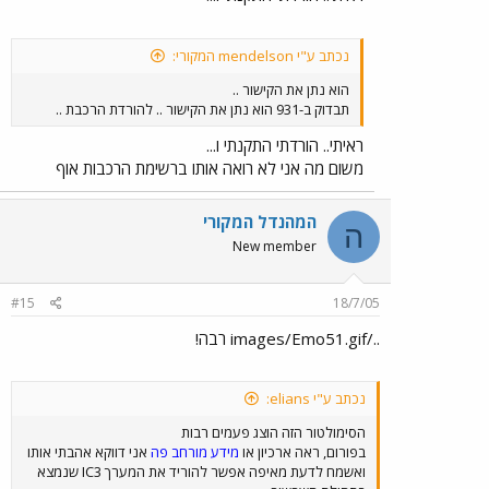
נכתב ע"י mendelson המקורי:
הוא נתן את הקישור ..
תבדוק ב-931 הוא נתן את הקישור .. להורדת הרכבת ..
ראיתי.. הורדתי התקנתי ו...
משום מה אני לא רואה אותו ברשימת הרכבות אוף
המהנדל המקורי
ה
New member
#15
18/7/05
../images/Emo51.gif רבה!
נכתב ע"י elians:
הסימולטור הזה הוצג פעמים רבות
בפורום, ראה ארכיון או
מידע מורחב פה
אני דווקא אהבתי אותו
ואשמח לדעת מאיפה אפשר להוריד את המערך IC3 שנמצא