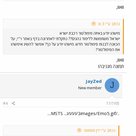
וואוו,
נכתב ע"י Ic 3:
מישהו יודע באיזה סימולטור רכבת ישרא
ישראל משתמשת ללימוד נהגים?? נתקלתי לאחרונה בדף באתר ר"י, על
הכוונה לבנות סימולטור חדש. מישהו יודע על כך? אפשר להשיג איפשהו
את הסימולטור?
וואוו,
תמונה מגניבה!
JayZed
J
New member
#4
17/7/05
../images/Emo5.gifבעעעע... MSTS....
נכתב ע"י דין תומאס: