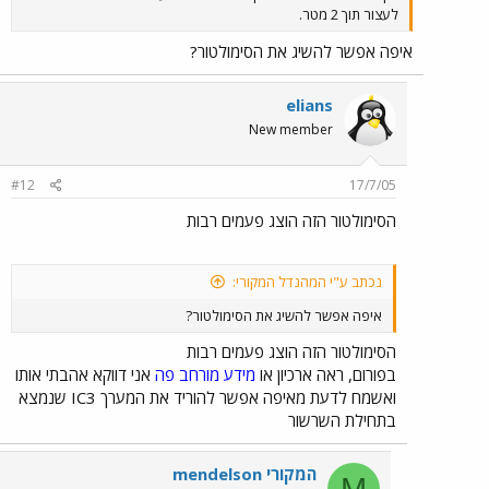
לעצור תוך 2 מטר.
איפה אפשר להשיג את הסימולטור?
elians
New member
#12
17/7/05
הסימולטור הזה הוצג פעמים רבות
נכתב ע"י המהנדל המקורי:
איפה אפשר להשיג את הסימולטור?
הסימולטור הזה הוצג פעמים רבות
בפורום, ראה ארכיון או
מידע מורחב פה
אני דווקא אהבתי אותו
ואשמח לדעת מאיפה אפשר להוריד את המערך IC3 שנמצא
בתחילת השרשור
mendelson המקורי
M