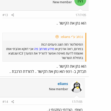
New member
#13
17/7/05
הוא נתן את הקישור ..
נכתב ע"י elians:
הסימולטור הזה הוצג פעמים רבות
בפורום, ראה ארכיון או
מידע מורחב פה
אני דווקא אהבתי אותו
ואשמח לדעת מאיפה אפשר להוריד את המערך IC3 שנמצא
בתחילת השרשור
הוא נתן את הקישור ..
תבדוק ב-931 הוא נתן את הקישור .. להורדת הרכבת ..
elians
New member
#14
17/7/05
ראיתי.. הורדתי התקנתי ו...