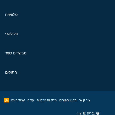
טלוויזיה
סלולארי
מבשלים כשר
חתולים
צור קשר
תקנון הפורום
מדיניות פרטיות
עזרה
עמוד ראשי
עברית (he_IL)