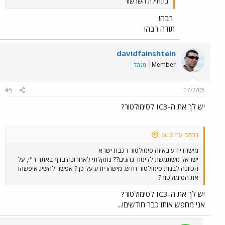
בתחילת השרשור
רבה!
תודה רבה!
davidfainshtein
Member
מנהל
#5
17/7/05
יש לך את ה-IC3 לסימולטור?
נכתב ע"י Ic 3:
מישהו יודע באיזה סימולטור רכבת ישרא
ישראל משתמשת ללימוד נהגים?? נתקלתי לאחרונה בדף באתר ר"י, על
הכוונה לבנות סימולטור חדש. מישהו יודע על כך? אפשר להשיג איפשהו
את הסימולטור?
יש לך את ה-IC3 לסימולטור?
אני מחפש אותו כבר חודשים!...