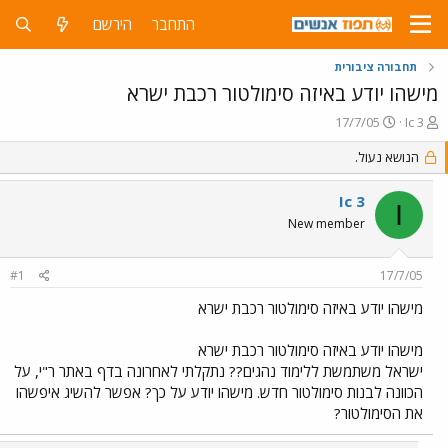
התחבר
הירשם
תחבורה ציבורית
מישהו יודע באיזה סימולטור רכבת ישרא
פ
פ
17/7/05
Ic 3
ו
ו
ת
ר
הנושא נעול.
ח
ס
ה
ם
Ic 3
I
נ
ב
New member
ו
ת
ש
א
א
ר
#1
17/7/05
י
ך
מישהו יודע באיזה סימולטור רכבת ישרא
מישהו יודע באיזה סימולטור רכבת ישרא
ישראל משתמשת ללימוד נהגים?? נתקלתי לאחרונה בדף באתר ר"י, על
הכוונה לבנות סימולטור חדש. מישהו יודע על כך? אפשר להשיג איפשהו
את הסימולטור?