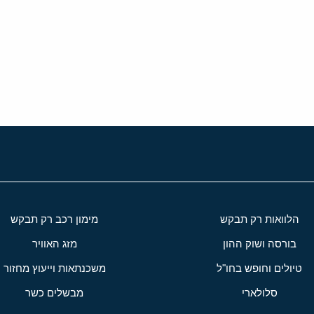
י
שור
הלוואות רק תבקש
מימון רכב רק תבקש
בורסה ושוק ההון
מזג האוויר
טיולים וחופש בחו"ל
משכנתאות וייעוץ מחזור
סלולארי
מבשלים כשר