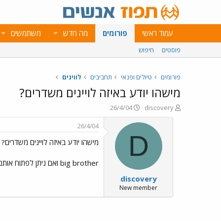
עמוד ראשי
פורומים
מה חדש
משתמשים
פוסטים
חיפוש
פורומים
טיולים ופנאי
תחביבים
לווינים
מישהו יודע באיזה לויינים משדרים?
פ
פ
26/4/04
discovery
ו
ו
ת
ר
26/4/04
ח
ס
D
מישהו יודע באיזה לויינים משדרים?
ה
ם
נ
ב
ו
ת
big brother ואם ניתן לפתוח אותם אם הם מוצפנים? תודה
ש
א
discovery
א
ר
י
New member
ך