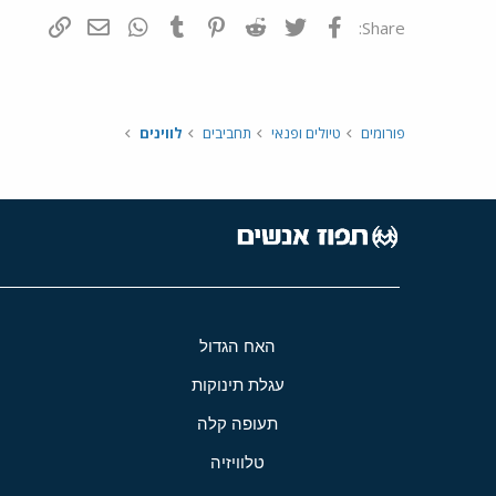
פייסבוק
Twitter
Reddit
Pinterest
Tumblr
WhatsApp
דואר אלקטרונ
הוסף קי
Share:
פורומים
טיולים ופנאי
תחביבים
לווינים
האח הגדול
עגלת תינוקות
תעופה קלה
טלוויזיה