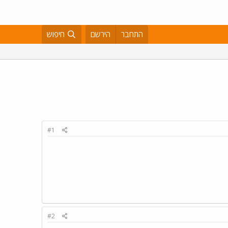
התחבר
הירשם
חיפוש
#1
#2