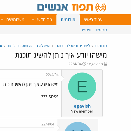
עמוד ראשי
פורומים
מה חדש
משתמשים
פוסטים
חיפוש
פורומים
לימודים והשכלה גבוהה
השכלה גבוהה ומוסדות לימוד
ס
מישהו יודע איך ניתן להשיג תוכנת
פ
פ
22/4/04
egavish
ו
ו
ת
ר
22/4/04
ח
ס
E
מישהו יודע איך ניתן להשיג תוכנת
ה
ם
נ
ב
ו
ת
SPSS ???
ש
א
egavish
א
ר
י
New member
ך
22/4/04