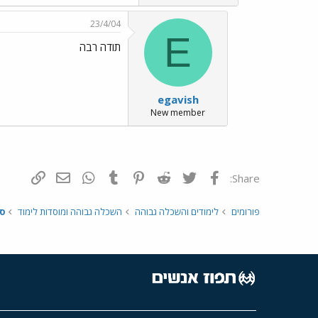
23/4/04
E
תודה רבה
egavish
New member
פייסבוק
Twitter
Reddit
Pinterest
Tumblr
WhatsApp
דואר אלקטרונ
הוסף קי
Share:
פורומים
לימודים והשכלה גבוהה
השכלה גבוהה ומוסדות לימוד
ס