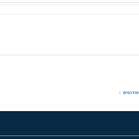
י
שור
טודנטים