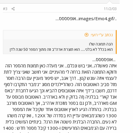
#3
11/2/03
../images/Emo4.gif...אופסססס....
נכתב ע"י רועִי:
הנה תמונה שלו
הוא בכלל לא בלגי..... הוא תוצרת ארה"ב וזה מתוך הספר 50 שנה לדן
...אופסססס....
איזה פאשלה...אני בוש ונכלם... אני מעלה כאן תמונות מהספר הזה
ודווקא התמונה הזאת ברחה לי מהעיניים. אני חושב שאני צריך לתת
לעצמי איזה עונש קטן... דרך אגב, יש סיפור מעניין עם הרבה חוסר
מזל סביב האוטובוס הזה. כשהליילנדים מסוג "ג'מבו" התקרבו לסוף
דרכם, חשבו ב"דן" איזה אוטובוסים להביא וכך הגיעו לחברת "באס
אנד קאר" בבלגיה (זה בדוק !) ולא בארה"ב. האוטובוס מבוסס על
GM מארה"ב, ולכן גם בספר מוזכרת ארה"ב, אך האוטובוס מורכב
בבלגיה. בהחלה הגיע לארץ אוטובוס אחד שקיבל את המספר
1300 כשהג'מבואים עדיין היו בסדרה של 12XX , ואז קרה משהו
לא נעים...החברה הבלגית פשטה את הרגל. בינתיים המשיכו בלית
ברירה עם הג'מבואים המרעישים ו-1300 קיבל מספר חדש : 1400