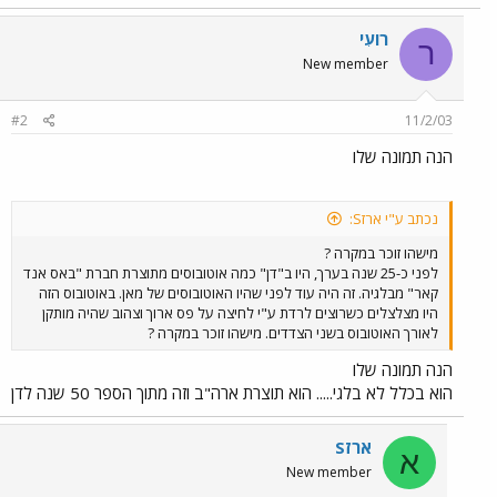
רועִי
ר
New member
#2
11/2/03
הנה תמונה שלו
נכתב ע"י ארזS:
מישהו זוכר במקרה ?
לפני כ-25 שנה בערך, היו ב"דן" כמה אוטובוסים מתוצרת חברת "באס אנד
קאר" מבלגיה. זה היה עוד לפני שהיו האוטובוסים של מאן. באוטובוס הזה
היו מצלצלים כשרוצים לרדת ע"י לחיצה על פס ארוך וצהוב שהיה מותקן
לאורך האוטובוס בשני הצדדים. מישהו זוכר במקרה ?
הנה תמונה שלו
הוא בכלל לא בלגי..... הוא תוצרת ארה"ב וזה מתוך הספר 50 שנה לדן
ארזS
א
New member