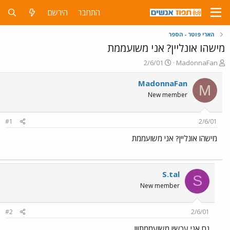
התחבר
הירשם
הארי פוטר - הספר
מישהו אונליין? אני משועממת
פ
פ
2/6/01
MadonnaFan
ו
ו
ת
ר
MadonnaFan
M
ח
ס
New member
ה
ם
נ
ב
ו
ת
#1
2/6/01
ש
א
א
ר
מישהו אונליין? אני משועממת
י
ך
S.tal
S
New member
#2
2/6/01
גם אני עכשיו משועממת!!!