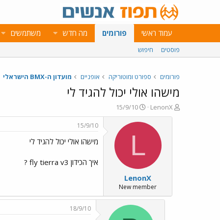
עמוד ראשי
פורומים
מה חדש
משתמשים
פוסטים
חיפוש
פורומים
ספורט ומוטוריקה
אופניים
מועדון ה-BMX הישראלי
מישהו אולי יכול להגיד לי
פ
פ
15/9/10
LenonX
ו
ו
ת
ר
15/9/10
ח
ס
L
מישהו אולי יכול להגיד לי
ה
ם
נ
ב
ו
ת
איך הכידון fly tierra v3 ?
ש
א
LenonX
א
ר
י
New member
ך
18/9/10