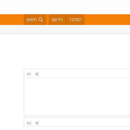
התחבר
הירשם
חיפוש
#1
#2