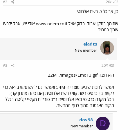
#2
20/1/03
כן, אך כל כ. רשת אלחוטי
שתומך בתקן יעבוד. בדוק אצל www.odem.co.il אולי יש, אבל יקרעו
אותך במחיר.
eladts
New member
#3
20/1/03
הוא רוצה 22M ../images/Emo13.gif
אפשר לחכות שיגיעו מוצרי ה-54M ואפשר גם להשתמש ב-AP כדי
לקשר בין כרטיס רשת קווי לרשת אלחוטית (אם כי זה פתרון יקר).
בכל מיקרה כרטיסי PCI אלחוטיים ב"כ סובלים מקשיי קליטה בגלל
מיקום האנטנה סמוך לגוף המחשב.
dov98
D
New member