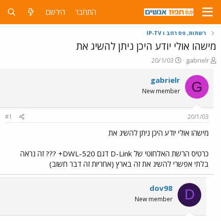
התחבר
הירשם
רשתות, פס רחב ו IP-TV
מישהו אולי יודע היכן ניתן להשיג את
פ
פ
20/1/03
gabrielr
ו
ו
ת
ר
gabrielr
G
ח
ס
New member
ה
ם
נ
ב
ו
ת
#1
20/1/03
ש
א
א
ר
מישהו אולי יודע היכן ניתן להשיג את
י
ך
כרטיס הרשת האלחוטי של D-Link דגם DWL-520+ ??? זה נראה
בלתי אפשרי להשיג את זה בארץ (אחריות זה דבר חשוב)
dov98
D
New member