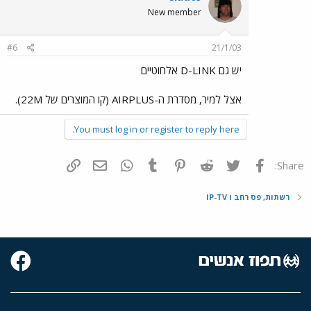
New member
#6
21/1/03
יש גם D-LINK אלחוטיים
אצל למיר, מסדרת ה-AIRPLUS (קו המוצרים של 22M).
You must log in or register to reply here.
פייסבוק
Twitter
Reddit
Pinterest
Tumblr
WhatsApp
דואר אלקטרוני
הוסף קישור
Share:
רשתות, פס רחב ו IP-TV