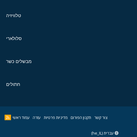
טלוויזיה
סלולארי
מבשלים כשר
חתולים
צור קשר
תקנון הפורום
מדיניות פרטיות
עזרה
עמוד ראשי
עברית (he_IL)