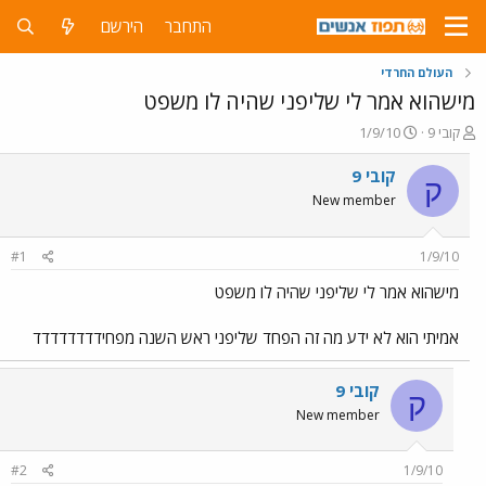
התחבר
הירשם
העולם החרדי
מישהוא אמר לי שליפני שהיה לו משפט
פ
פ
קובי 9
1/9/10
ו
ו
ת
ר
קובי 9
ק
ח
ס
New member
ה
ם
נ
ב
ו
ת
#1
1/9/10
ש
א
א
ר
מישהוא אמר לי שליפני שהיה לו משפט
י
ך
אמיתי הוא לא ידע מה זה הפחד שליפני ראש השנה מפחידדדדדדדד
קובי 9
ק
New member
#2
1/9/10