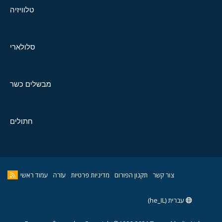
טלוויזיה
סלולארי
מבשלים כשר
חתולים
צור קשר
תקנון הפורום
מדיניות פרטיות
עזרה
עמוד ראשי
עברית (he_IL)