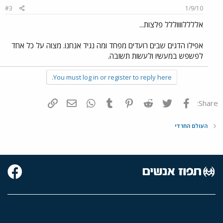
#3
1/9/10
אללללווווללל פלצות...
אפילו הדגים שבים רועדים מפחד ומה נגיד אנחנו. מצוה על כל אחד
לפשפש במעשיו ולעשות תשובה.
You must log in or register to reply here.
פייסבוק
Twitter
Reddit
Pinterest
Tumblr
WhatsApp
דואר אלקטרוני
הוסף קישור
Share:
העולם החרדי