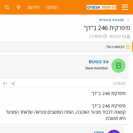
התחבר
הירשם
תחבורה ציבורית
מיפרקית 246 ב"דן"
פ
פ
27/8/03
BUGO 54
ו
ו
ת
הנושא נעול.
ר
ח
ס
ה
ם
BUGO 54
נ
ב
B
ו
ת
New member
ש
א
א
ר
#1
27/8/03
י
ך
מיפרקית 246 ב"דן"
מיפרקית 246 ב"דן"
קושטה לכבוד מצעד האהבה, הוסרו המושבים וכנראה שלאחר המצעד
היא תושבת.
צחקן