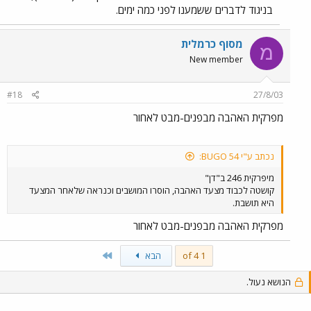
בניגוד לדברים ששמענו לפני כמה ימים.
מסוף כרמלית
מ
New member
#18
27/8/03
מפרקית האהבה מבפנים-מבט לאחור
נכתב ע"י BUGO 54:
מיפרקית 246 ב"דן"
קושטה לכבוד מצעד האהבה, הוסרו המושבים וכנראה שלאחר המצעד
היא תושבת.
מפרקית האהבה מבפנים-מבט לאחור
Last
1 of 4
הבא
הנושא נעול.