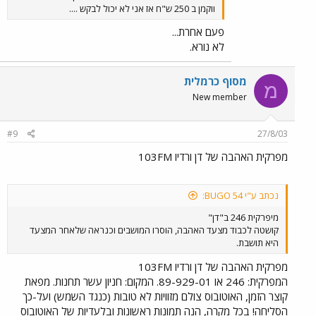
ווקמן ב 250 ש"ח אז אני לא יכול לבקש ....
פעם אחרת...
לא נורא.
מסוף כרמלית
מ
New member
#9
27/8/03
מפרקית האהבה של דן ורדיו 103FM
נכתב ע"י BUGO 54:
מיפרקית 246 ב"דן"
קושטה לכבוד מצעד האהבה, הוסרו המושבים וכנראה שלאחר המצעד
היא תושבת.
מפרקית האהבה של דן ורדיו 103FM
המפרקית: 246 או 89-929-01. המקום: חניון עשר תחנות. מפאת
קוצר הזמן, האוטובוס צולם מזוויות לא טובות (כנגד השמש) ועל-כך
הסליחה! בכל מקרה, הנה תמונות ראשונות ובלעדיות של האוטובוס