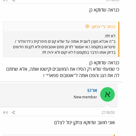
כנראה שדווקא כן.
נכתב ע"י צחקן:
לא !!!!!.
ב"ה אנלא מוןכן לשבית אותה עד שלא קונים מיפרקית נידרופלור /
סיטראו במקומה !.אי אםשר לזרוק סתם אוטבוסים ולא לקנות חדשים
בדיוק אותו הדבר במקומם !! לא יקום ולא יהיה !!!!.
כנראה שדווקא כן.
כי שמעתי שלא רק הסירו את המושבים וקישטו אותה, אלא שחתכו
לה את הגג והפכו אותה ל"אוטובוס ספארי" !
ארזS
א
New member
#4
27/8/03
ואני חושב שדווקא צחקן יכול לצלם