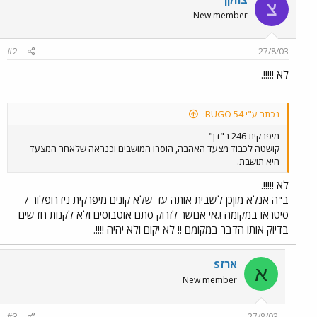
צ
New member
#2
27/8/03
לא !!!!!.
נכתב ע"י BUGO 54:
מיפרקית 246 ב"דן"
קושטה לכבוד מצעד האהבה, הוסרו המושבים וכנראה שלאחר המצעד
היא תושבת.
לא !!!!!.
ב"ה אנלא מוןכן לשבית אותה עד שלא קונים מיפרקית נידרופלור /
סיטראו במקומה !.אי אםשר לזרוק סתם אוטבוסים ולא לקנות חדשים
בדיוק אותו הדבר במקומם !! לא יקום ולא יהיה !!!!.
ארזS
א
New member
#3
27/8/03