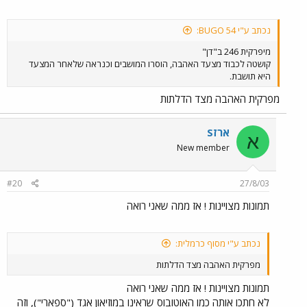
נכתב ע"י BUGO 54:
מיפרקית 246 ב"דן"
קושטה לכבוד מצעד האהבה, הוסרו המושבים וכנראה שלאחר המצעד
היא תושבת.
מפרקית האהבה מצד הדלתות
ארזS
א
New member
#20
27/8/03
תמונות מצויינות ! אז ממה שאני רואה
נכתב ע"י מסוף כרמלית:
מפרקית האהבה מצד הדלתות
תמונות מצויינות ! אז ממה שאני רואה
לא חתכו אותה כמו האוטובוס שראינו במוזיאון אגד ("ספארי"), וזה