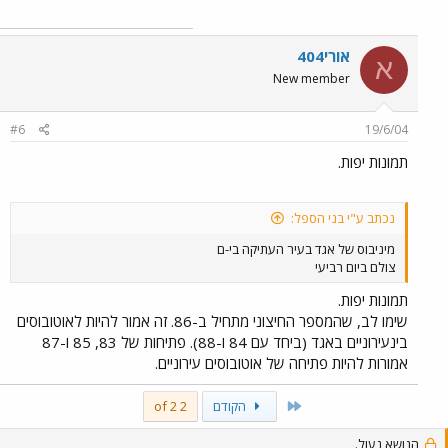
אורי404
א
New member
#6
19/6/04
תמונות יפות.
נכתב ע"י בני הספל:
מיניבוס של אגד בעיר העתיקה בי-ם
צולם ביום רביעי
תמונות יפות.
שימו לב, שהמספר החיצוני מתחיל ב-86. זה אמור להיות לאוטובוסים
בינעירוניים באגד (ביחד עם 84 ו-88). פתיחות של 83, 85 ו-87
אמורות להיות פתיחה של אוטובוסים עירוניים.
First
הקודם
2 of 2
הנושא נעול.