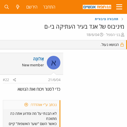
התחבר
הירשם
תחבורה ציבורית
מיניבוס של אגד בעיר העתיקה בי-ם
פ
פ
בני הספל
18/6/04
ו
ו
ת
הנושא נעול.
ר
ח
ס
ה
ם
אָלוֹנָה
נ
ב
א
ו
ת
New member
ש
א
א
ר
#22
21/6/04
י
ך
כדי לסגור ויכוח ואת הנושא
נכתב ע"י אוהד11:
לא הבנתי על מה ומדוע אתה כה
מתווכח
כאשר השם "שער האשפות" קיים