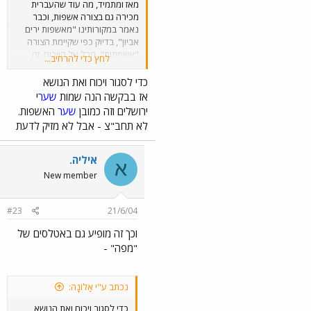
מאז ומתמיד, מה עוד שהעברית
מכירה גם בצורה אשפות, וכבר
נאמר במקורותינו "מאשפות ירים
אביון", בדיוק כפי שקיימת הצורה
"אשפתות". חבל על הויכוח, זה
לחץ כדי להרחיב...
ויכוח סרק.
כדי לסגור ויכוח ואת הנושא
אז בבקשה הנה שמות
שער
י
ירושלים וזה כמובן
שער
האשפות.
לא תחב"צ - אבל לא מזיק לדעת
איליה.
א
New member
#23
21/6/04
וכך זה מופיע גם באטלסים של
"מפה" -
נכתב ע"י אָלוֹנָה:
כדי לסגור ויכוח ואת הנושא