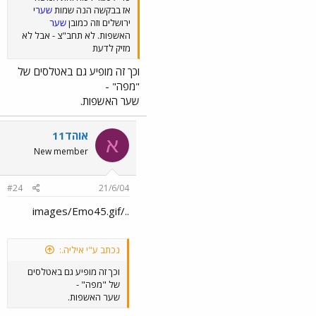
אז בבקשה הנה שמות
שער
י
ירושלים וזה כמובן
שער
האשפות. לא תחב"צ - אבל לא
מזיק לדעת
וכך זה מופיע גם באטלסים של
"מפה" -
שער האשפות.
אוהד11
א
New member
#24
21/6/04
../images/Emo45.gif
נכתב ע"י איליה.:
וכך זה מופיע גם באטלסים
של "מפה" -
שער האשפות.