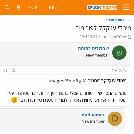
התחבר
הירשם
תמיכה טכנית
מימדי ענקקק לפורומים
פ
פ
שבלולית כתומה
29/12/04
ו
ו
ת
ר
שבלולית כתומה
ש
ח
ס
New member
ה
ם
נ
ב
ו
ת
#1
29/12/04
ש
א
א
ר
מימדי ענקקק לפורומים../images/Emo5.gif
י
ך
פתאום המסך של הפורומים אצלי בתפוז,הפך להיות דבר מפלצתי ענק
ומפחידדדד איך אני מחזירה את זה לגודל הסטנדרטי? תודה רבה
duduamar
D
New member