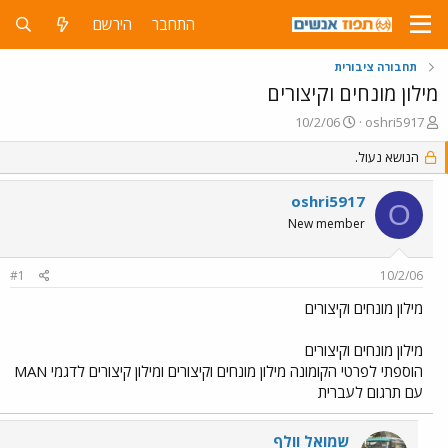
התחבר
הירשם
תחבורה ציבורית
מילון מונחים וקיצורים
פ
פ
10/2/06
oshri5917
ו
ו
ת
הנושא נעול.
ר
ח
ס
ה
ם
oshri5917
O
נ
ב
New member
ו
ת
ש
א
א
ר
#1
10/2/06
י
ך
מילון מונחים וקיצורים
מילון מונחים וקיצורים
הוספתי לפרטי הקומונה מילון מונחים וקיצורים ומילון קיצורים לדגמי MAN
עם תרגום לעברית
שמואל וולף