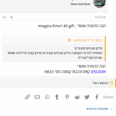
New member
#2
10/2/06
הנה ההפניה אושרי ../images/Emo140.gif
נכתב ע"י oshri5917:
מילון מונחים וקיצורים
הוספתי לפרטי הקומונה מילון מונחים וקיצורים ומילון קיצורים לדגמי MAN
עם תרגום לעברית
הנה ההפניה אושרי
אוטובוסים
קווים ורכבות קומונה מס' 9833.
הנושא נעול.
פייסבוק
Twitter
Reddit
Pinterest
Tumblr
WhatsApp
דואר אלקטרוני
הוסף קישור
Share:
תחבורה ציבורית