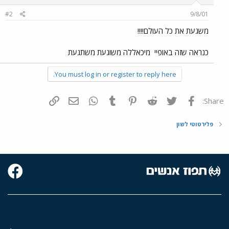
#2
9/8/01
משגעת את כל העולם!!!!
כנראה שזה באופיי
מיכאללה משוגעת משתגעת
You must log in or register to reply here.
פייסבוק
Twitter
Reddit
Pinterest
Tumblr
WhatsApp
דואר אלקטרוני
הוסף קישור
Share:
פלירטוטי לשון