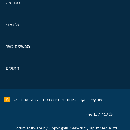
טלוויזיה
סלולארי
מבשלים כשר
חתולים
צור קשר
תקנון הפורום
מדיניות פרטיות
עזרה
עמוד ראשי
עברית (he_IL)
Forum software by
Copyright©1996-2021,Tapuz Media Ltd.