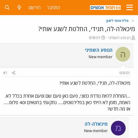
התחבר
הירשם
פלירטוטי לשון
מיכאלה-לה, תגידי, החלטת לשגע אותי?
פ
פ
הנוסע השמיני
9/8/01
ו
ו
ת
ר
הנוסע השמיני
ה
ח
ס
New member
ה
ם
נ
ב
ו
ת
#1
9/8/01
ש
א
א
ר
מיכאלה-לה, תגידי, החלטת לשגע אותי?
י
ך
....התחלת להיות נודדת כמוני, פעם כאן פעם שם ופעם אחרת בכלל לא.
האמת, מזמן לא הייתי כאן בפלירטוטים...... נתקעתי בחטאים ו40 פלוס......
אז מה חדש?
מיכאלה-לה
מ
New member